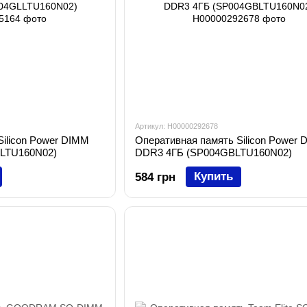
Артикул: H00000292678
Silicon Power DIMM
Оперативная память Silicon Power
LTU160N02)
DDR3 4ГБ (SP004GBLTU160N02)
Купить
584 грн