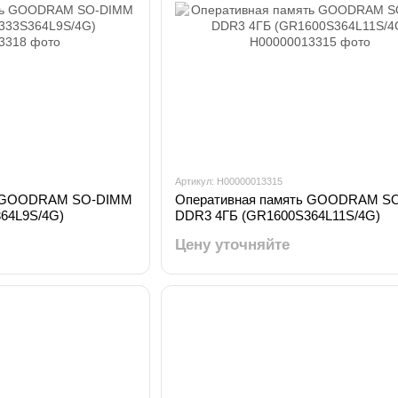
Артикул: H00000013315
ь GOODRAM SO-DIMM
Оперативная память GOODRAM S
64L9S/4G)
DDR3 4ГБ (GR1600S364L11S/4G)
Цену уточняйте