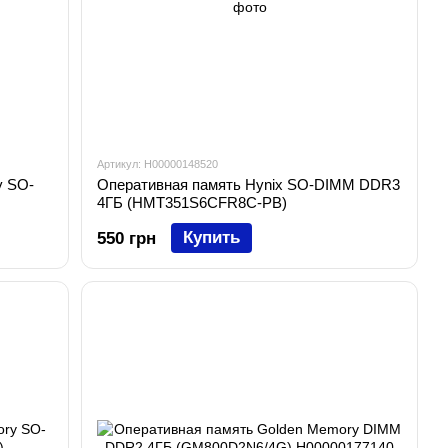
Артикул: H00000148520
y SO-
Оперативная память Hynix SO-DIMM DDR3
4ГБ (HMT351S6CFR8C-PB)
Купить
550 грн