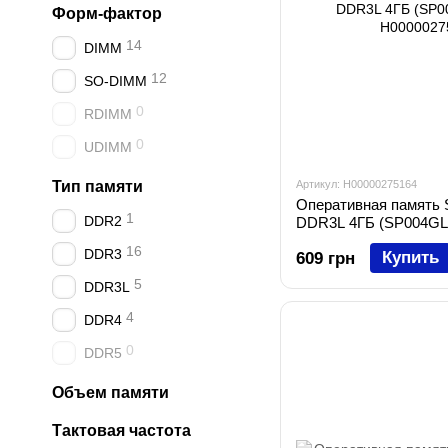
Форм-фактор
14
DIMM
12
SO-DIMM
0
RDIMM
0
UDIMM
Тип памяти
Артикул: H00000275164
Оперативная память 
1
DDR2
DDR3L 4ГБ (SP004GL
16
DDR3
Купить
609 грн
5
DDR3L
4
DDR4
0
DDR5
Объем памяти
Тактовая частота