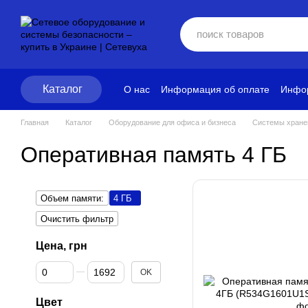
Перейти к основному контенту
Каталог
О нас
Информация об оплате
Инфор
Блог
Политика конфиденциальност
Главная
Каталог
Оборудование для офиса и бизнеса
Системы хране
Оперативная память 4 ГБ
Объем памяти:
4 ГБ
Очистить фильтр
Цена, грн
От Цена, грн
До Цена, грн
OK
Цвет