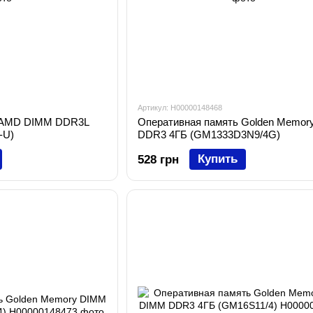
Артикул: H00000148468
ь AMD DIMM DDR3L
Оперативная память Golden Memor
-U)
DDR3 4ГБ (GM1333D3N9/4G)
Купить
528 грн