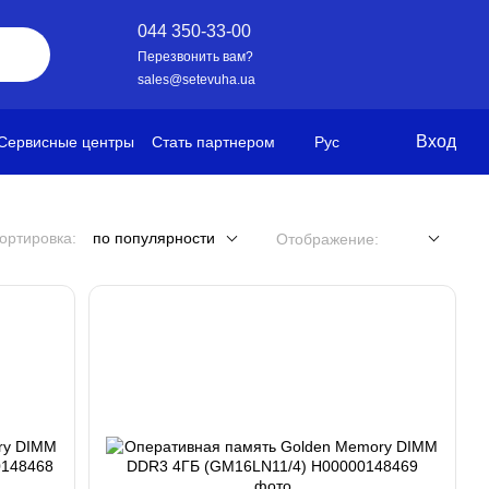
044 350-33-00
Перезвонить вам?
sales@setevuha.ua
Вход
Сервисные центры
Стать партнером
Рус
ортировка:
по популярности
Отображение: