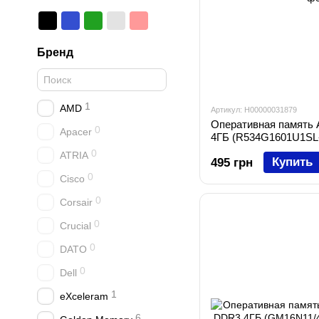
Бренд
1
AMD
Артикул: H00000031879
Оперативная памят
0
Apacer
4ГБ (R534G1601U1SL
0
ATRIA
Купить
495 грн
0
Cisco
0
Corsair
0
Crucial
0
DATO
0
Dell
1
eXceleram
6