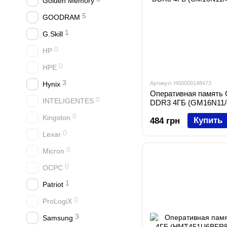
Golden Memory
5
GOODRAM
1
G.Skill
0
HP
0
HPE
3
Hynix
Артикул: H00000148473
Оперативная память
0
INTELIGENTES
DDR3 4ГБ (GM16N11/
0
Kingston
Купить
484 грн
0
Lexar
0
Micron
0
OCPC
1
Patriot
0
ProLogiX
3
Samsung