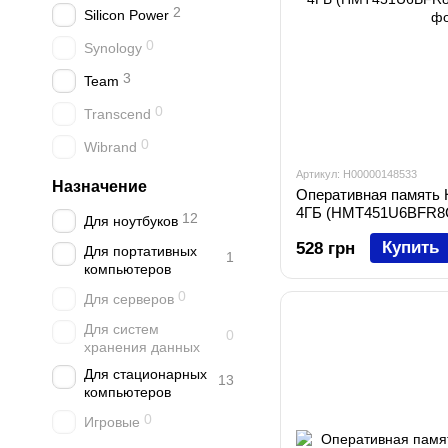
2
Silicon Power
0
Synology
3
Team
0
Transcend
0
Wibrand
Артикул: H00000148533
Назначение
Оперативная память
4ГБ (HMT451U6BFR8
12
Для ноутбуков
Купить
528 грн
Для портативных
1
компьютеров
0
Для серверов
Для систем
0
хранения данных
Для стационарных
13
компьютеров
0
Игровые