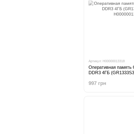
Артикул: H00000013318
Оперативная памят
DDR3 4ГБ (GR1333S3
997 грн