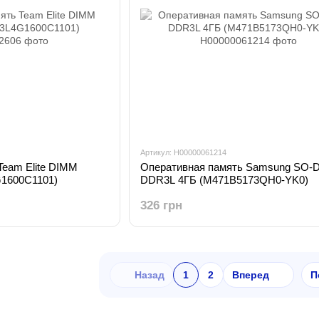
Артикул: H00000061214
Team Elite DIMM
Оперативная память Samsung SO-
1600C1101)
DDR3L 4ГБ (M471B5173QH0-YK0)
326 грн
Назад
1
2
Вперед
П