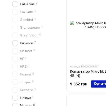
7
EnGenius
0
FoxGate
0
Gembird
0
Grandstream
0
GreenVision
7
Hikvision
0
HiSmart
0
HP
0
HPE
Артикул: H00000009437
Коммутатор MikroTik 
0
Huawei
4S-IN)
0
Juniper
Купит
9 352 грн
0
Keenetic
1
Linksys
8
Mercury