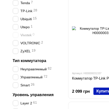
7
Tenda
28
TP-Link
15
Ubiquiti
1
Utepo
0
Vivotek
2
VOLTRONIC
19
ZyXEL
Тип коммутатора
82
Неуправляемый
Артикул: H00000031337
72
Управляемый
Коммутатор TP-Link 
26
Smart
Купит
2 099 грн
Уровень управления
61
Layer 2