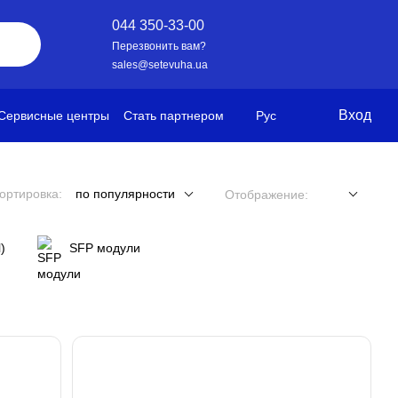
044 350-33-00
Перезвонить вам?
sales@setevuha.ua
Вход
Сервисные центры
Стать партнером
Рус
ортировка:
по популярности
Отображение:
)
SFP модули