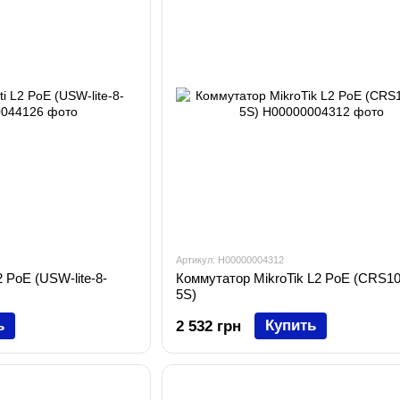
Артикул: H00000004312
2 PoE (USW-lite-8-
Коммутатор MikroTik L2 PoE (CRS10
5S)
ь
Купить
2 532 грн