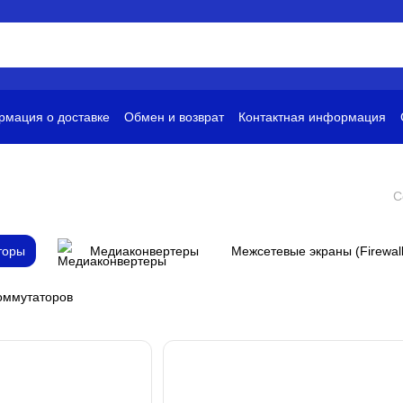
мация о доставке
Обмен и возврат
Контактная информация
и
Условия использования
С
торы
Медиаконвертеры
Межсетевые экраны (Firewall
оммутаторов