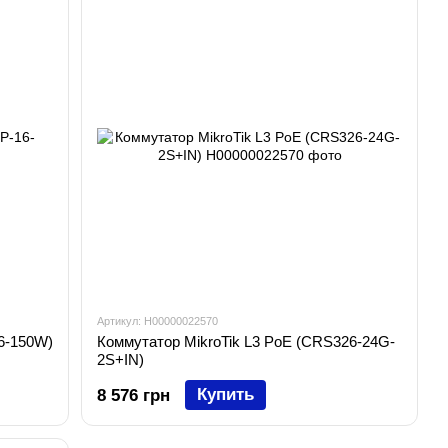
Артикул: H00000022570
6-150W)
Коммутатор MikroTik L3 PoE (CRS326-24G-
2S+IN)
Купить
8 576 грн