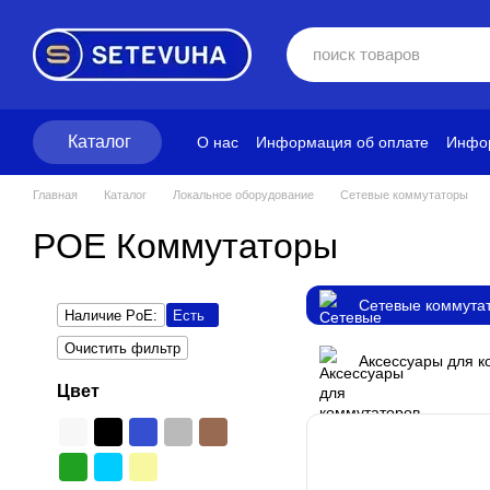
Перейти к основному контенту
Каталог
О нас
Информация об оплате
Инфор
Блог
Политика конфиденциальност
Главная
Каталог
Локальное оборудование
Сетевые коммутаторы
POE Коммутаторы
Сетевые коммута
Наличие PoE:
Есть
Очистить фильтр
Аксессуары для к
Цвет