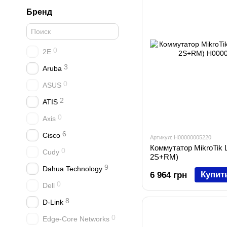
Бренд
0
2E
3
Aruba
0
ASUS
2
ATIS
0
Axis
6
Cisco
Артикул: H00000005220
Коммутатор MikroTik
0
Cudy
2S+RM)
9
Dahua Technology
Купит
6 964 грн
0
Dell
8
D-Link
0
Edge-Core Networks