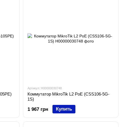
Артикул: H00000030748
105PE)
Коммутатор MikroTik L2 PoE (CSS106-5G-
1S)
Купить
1 967 грн