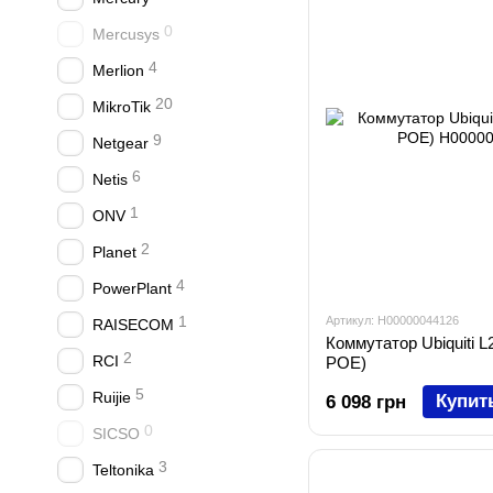
0
Mercusys
4
Merlion
20
MikroTik
9
Netgear
6
Netis
1
ONV
2
Planet
4
PowerPlant
1
Артикул: H00000044126
RAISECOM
Коммутатор Ubiquiti L
2
RCI
POE)
5
Ruijie
Купит
6 098 грн
0
SICSO
3
Teltonika