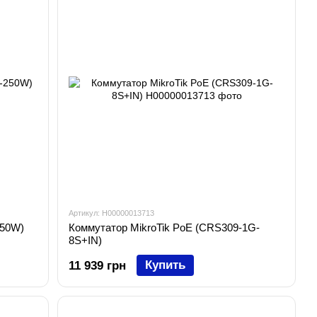
Артикул: H00000013713
250W)
Коммутатор MikroTik PoE (CRS309-1G-
8S+IN)
Купить
11 939 грн