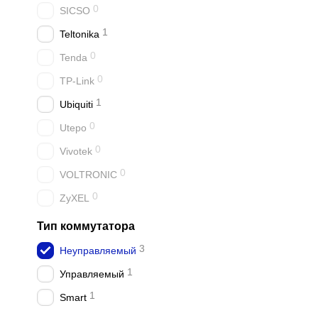
0
SICSO
1
Teltonika
0
Tenda
0
TP-Link
1
Ubiquiti
0
Utepo
0
Vivotek
0
VOLTRONIC
0
ZyXEL
Тип коммутатора
3
Неуправляемый
1
Управляемый
1
Smart