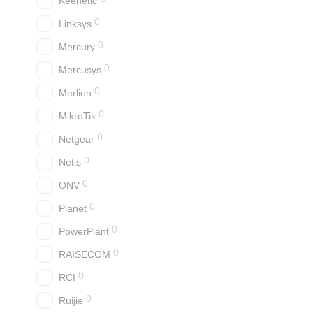
Keenetic
0
Linksys
0
Mercury
0
Mercusys
0
Merlion
0
MikroTik
0
Netgear
0
Netis
0
ONV
0
Planet
0
PowerPlant
0
RAISECOM
0
RCI
0
Ruijie