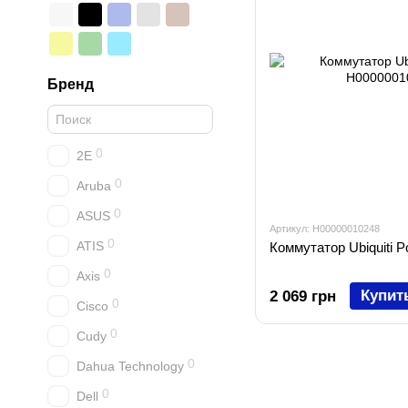
Бренд
0
2E
0
Aruba
0
ASUS
Артикул: H00000010248
0
ATIS
Коммутатор Ubiquiti 
0
Axis
Купит
2 069 грн
0
Cisco
0
Cudy
0
Dahua Technology
0
Dell