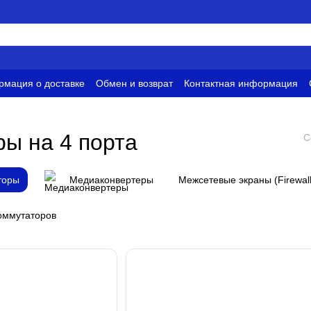
мация о доставке
Обмен и возврат
Контактная информация
и
Условия использования
ы на 4 порта
С
торы
Медиаконвертеры
Межсетевые экраны (Firewall
оммутаторов