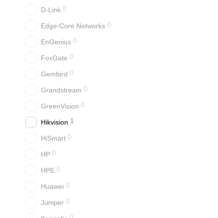
0
D-Link
0
Edge-Core Networks
0
EnGenius
0
FoxGate
0
Gembird
0
Grandstream
0
GreenVision
1
Hikvision
0
HiSmart
0
HP
0
HPE
0
Huawei
0
Juniper
0