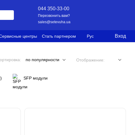
044 350-33-00
Перезвонить вам?
sales@setevuha.ua
Вход
Сервисные центры
Стать партнером
Рус
ортировка:
по популярности
Отображение:
)
SFP модули