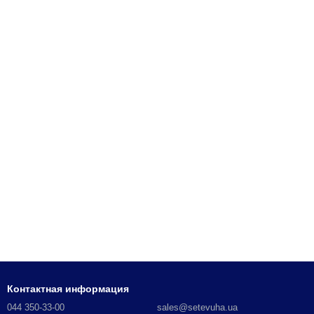
Контактная информация
044 350-33-00
sales@setevuha.ua