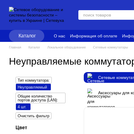
Перейти к основному контенту
Каталог
О нас
Информация об оплате
Инфор
Блог
Политика конфиденциальност
Главная
Каталог
Локальное оборудование
Сетевые коммутаторы
Неуправляемые коммутатор
Сетевые коммута
Тип коммутатора:
Неуправляемый
Аксессуары для к
Общее количество
портов доступа (LAN):
4 шт.
Очистить фильтр
Цвет