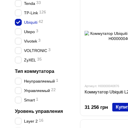
33
Tenda
126
TP-Link
42
Ubiquiti
3
Utepo
3
Vivotek
3
VOLTRONIC
35
ZyXEL
Тип коммутатора
1
Неуправляемый
Артикул: H00000040876
22
Управляемый
Коммутатор Ubiquiti 
1
Smart
Купи
31 256 грн
Уровень управления
16
Layer 2