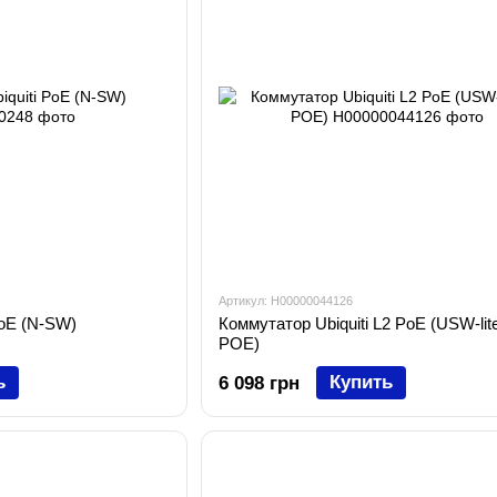
Артикул: H00000044126
PoE (N-SW)
Коммутатор Ubiquiti L2 PoE (USW-lite
POE)
ь
Купить
6 098 грн