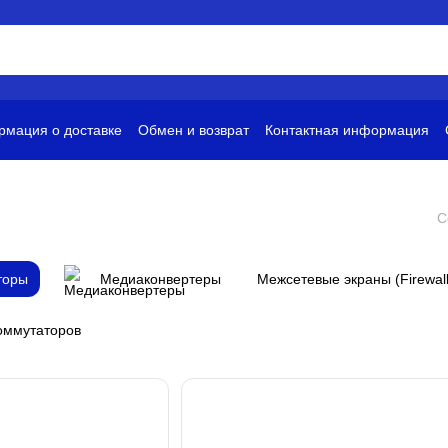
мация о доставке
Обмен и возврат
Контактная информация
и
Условия использования
С
торы
Медиаконвертеры
Межсетевые экраны (Firewall
оммутаторов