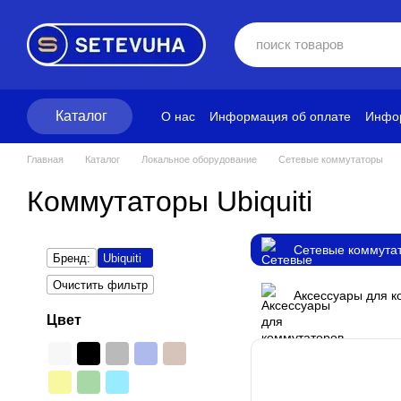
Перейти к основному контенту
Каталог
О нас
Информация об оплате
Инфор
Блог
Политика конфиденциальност
Главная
Каталог
Локальное оборудование
Сетевые коммутаторы
Коммутаторы Ubiquiti
Сетевые коммута
Бренд:
Ubiquiti
Очистить фильтр
Аксессуары для к
Цвет