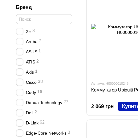
Бренд
8
2E
7
Aruba
1
ASUS
2
ATIS
1
Axis
38
Cisco
Артикул: H00000010248
Коммутатор Ubiquiti 
16
Cudy
27
Dahua Technology
Купит
2 069 грн
2
Dell
62
D-Link
3
Edge-Core Networks