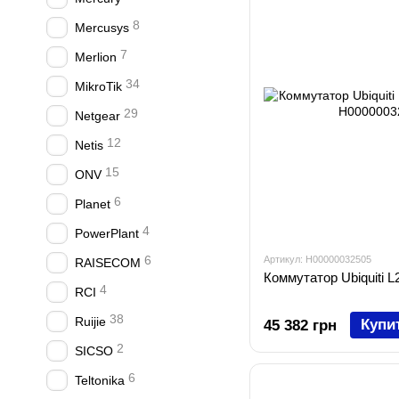
8
Mercusys
7
Merlion
34
MikroTik
29
Netgear
12
Netis
15
ONV
6
Planet
4
PowerPlant
6
Артикул: H00000032505
RAISECOM
Коммутатор Ubiquiti
4
RCI
38
Ruijie
Купи
45 382 грн
2
SICSO
6
Teltonika