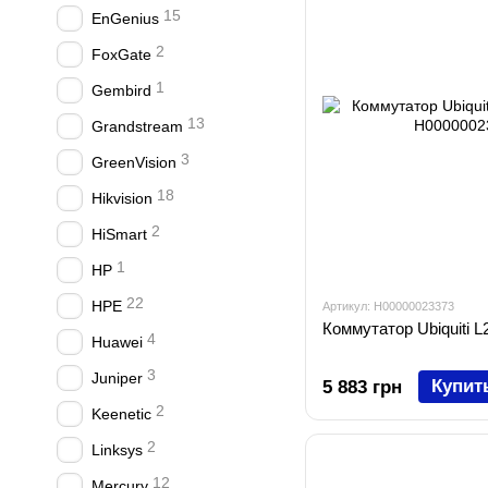
15
EnGenius
2
FoxGate
1
Gembird
13
Grandstream
3
GreenVision
18
Hikvision
2
HiSmart
1
HP
22
HPE
Артикул: H00000023373
Коммутатор Ubiquiti 
4
Huawei
3
Juniper
Купит
5 883 грн
2
Keenetic
2
Linksys
12
Mercury