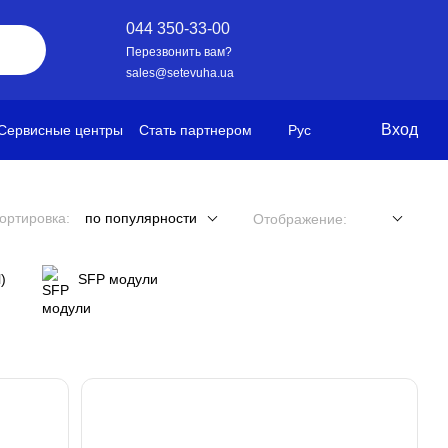
044 350-33-00
Перезвонить вам?
sales@setevuha.ua
Вход
Сервисные центры
Стать партнером
Рус
ортировка:
по популярности
Отображение:
)
SFP модули