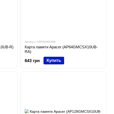
Артикул: H00000460368
10UB-R)
Карта памяти Apacer (AP64GMCSX10UB-
RA)
Купить
643 грн