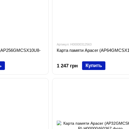
Артикул: H00000312563
r (AP256GMCSX10U8-
Карта памяти Apacer (AP64GMCSX
ь
Купить
1 247 грн