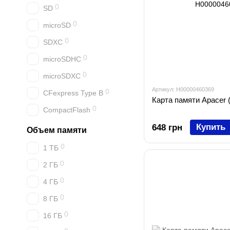
0
SD
0
microSD
0
SDXC
0
microSDHC
0
microSDXC
Артикул: H00000460369
0
CFexpress Type B
Карта памяти Apace
0
CompactFlash
Купить
648 грн
Объем памяти
0
1 ТБ
0
2 ГБ
0
4 ГБ
0
8 ГБ
0
16 ГБ