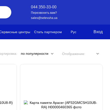
044 350-33-00
Перезвонить вам?
sales@setevuha.ua
Вход
Сервисные центры
Стать партнером
Рус
ортировка:
по популярности
Отображение: