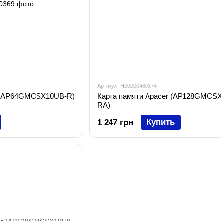
Артикул: H00000460374
r (AP64GMCSX10UB-R)
Карта памяти Apacer (AP128GMCS
RA)
Купить
1 247 грн