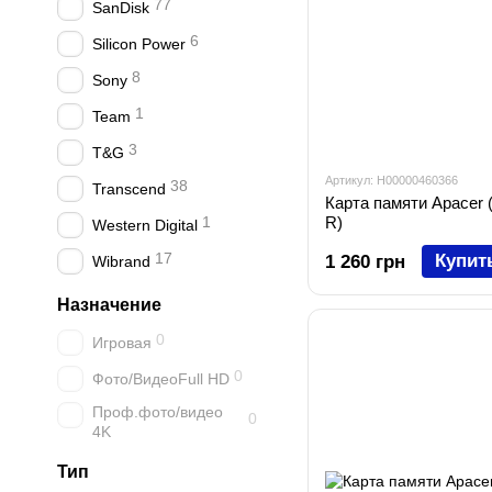
77
SanDisk
6
Silicon Power
8
Sony
1
Team
3
T&G
Артикул: H00000460366
38
Transcend
Карта памяти Apace
1
R)
Western Digital
17
Купит
1 260 грн
Wibrand
Назначение
0
Игровая
0
Фото/ВидеоFull HD
Проф.фото/видео
0
4K
Тип