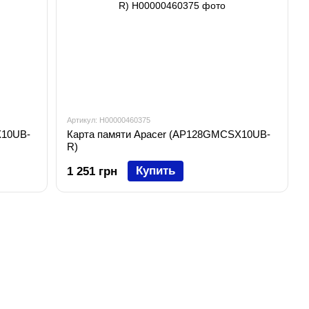
Артикул: H00000460375
X10UB-
Карта памяти Apacer (AP128GMCSX10UB-
R)
Купить
1 251 грн