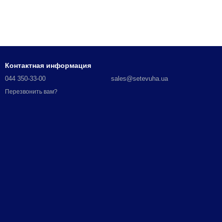
Контактная информация
044 350-33-00
sales@setevuha.ua
Перезвонить вам?