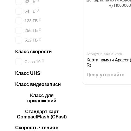
0
32 ГБ
0
64 ГБ
0
128 ГБ
0
256 ГБ
0
512 ГБ
Класс скорости
Артикул: H00000312556
Карта памяти Apace
0
Class 10
R)
Класс UHS
Цену уточняйте
Класс видеозаписи
Класс для
приложений
Стандарт карт
CompactFlash (CFast)
Скорость чтения к