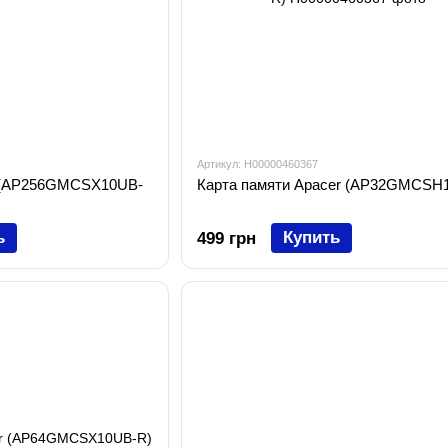
Артикул: H00000460367
r (AP256GMCSX10UB-
Карта памяти Apacer (AP32GMCSH
ь
Купить
499 грн