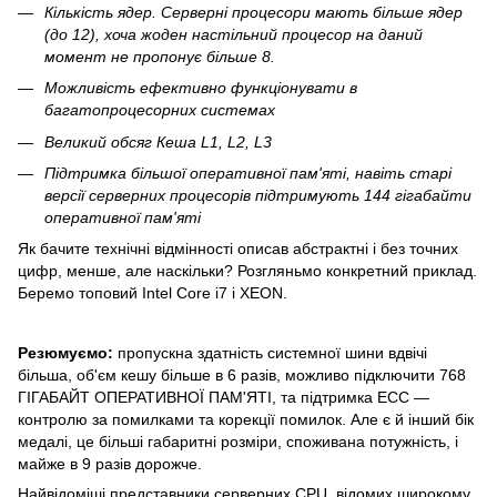
Кількість ядер. Серверні процесори мають більше ядер
(до 12), хоча жоден настільний процесор на даний
момент не пропонує більше 8.
Можливість ефективно функціонувати в
багатопроцесорних системах
Великий обсяг Кеша L1, L2, L3
Підтримка більшої оперативної пам'яті, навіть старі
версії серверних процесорів підтримують 144 гігабайти
оперативної пам'яті
Як бачите технічні відмінності описав абстрактні і без точних
цифр, менше, але наскільки? Розгляньмо конкретний приклад.
Беремо топовий Intel Core i7 і XEON.
Резюмуємо:
пропускна здатність системної шини вдвічі
більша, об'єм кешу більше в 6 разів, можливо підключити 768
ГІГАБАЙТ ОПЕРАТИВНОЇ ПАМ'ЯТІ, та підтримка ECC —
контролю за помилками та корекції помилок. Але є й інший бік
медалі, це більші габаритні розміри, споживана потужність, і
майже в 9 разів дорожче.
Найвідоміші представники серверних CPU, відомих широкому