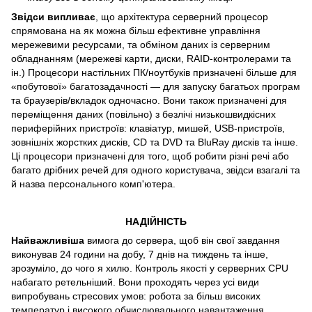
Звідси випливає
, що архітектура
серверний процесор
спрямована на як можна більш ефективне управління
мережевими ресурсами, та обміном даних із серверним
обладнанням (мережеві карти, диски, RAID-контролерами та
ін.) Процесори настільних ПК/ноутбуків призначені більше для
«побутової» багатозадачності — для запуску багатьох програм
та браузерів/вкладок одночасно. Вони також призначені для
переміщення даних (повільно) з безлічі низькошвидкісних
периферійних пристроїв: клавіатур, мишей, USB-пристроїв,
зовнішніх жорстких дисків, CD та DVD та BluRay дисків та інше.
Ці процесори призначені для того, щоб робити різні речі або
багато дрібних речей для одного користувача, звідси взагалі та
й назва персонального комп'ютера.
НАДІЙНІСТЬ
Найважливіша
вимога до сервера, щоб він свої завдання
виконував 24 години на добу, 7 днів на тиждень та інше,
зрозуміло, до чого я хилю. Контроль якості у серверних CPU
набагато ретельніший. Вони проходять через усі види
випробувань стресових умов: робота за більш високих
температур і високого обчислювального навантаження.