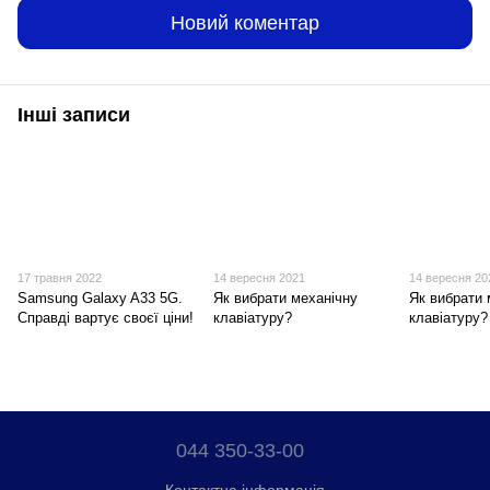
Новий коментар
Інші записи
17 травня 2022
14 вересня 2021
14 вересня 20
Samsung Galaxy A33 5G.
Як вибрати механічну
Як вибрати
Справді вартує своєї ціни!
клавіатуру?
клавіатуру?
044 350-33-00