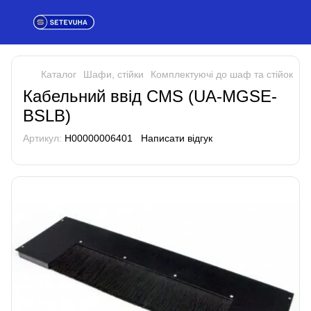
Каталог
Шафи, стійки
Комплектуючі до шаф та стійок
Ко
Кабельний ввід CMS (UA-MGSE-
BSLB)
Артикул:
H00000006401
Написати відгук