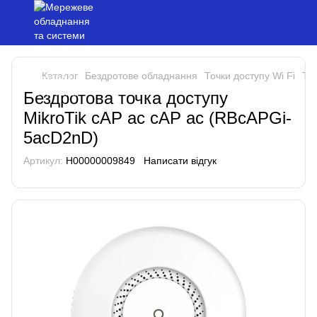
Каталог
Бездротове обладнання
Точки доступу Wi Fi
Точ
Бездротова точка доступу
MikroTik cAP ac cAP ac (RBcAPGi-
5acD2nD)
Артикул:
H00000009849
Написати відгук