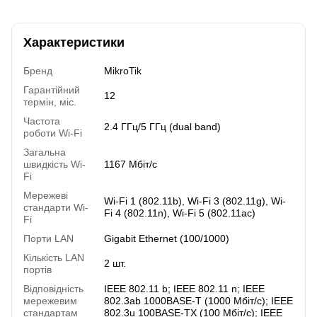
Характеристики
Бренд
MikroTik
Гарантійний
12
термін, міс.
Частота
2.4 ГГц/5 ГГц (dual band)
роботи Wi-Fi
Загальна
швидкість Wi-
1167 Мбіт/с
Fi
Мережеві
Wi-Fi 1 (802.11b)
,
Wi-Fi 3 (802.11g)
,
Wi-
стандарти Wi-
Fi 4 (802.11n)
,
Wi-Fi 5 (802.11ac)
Fi
Порти LAN
Gigabit Ethernet (100/1000)
Кількість LAN
2 шт.
портів
Відповідність
IEEE 802.11 b; IEEE 802.11 n; IEEE
мережевим
802.3ab 1000BASE-T (1000 Мбіт/с); IEEE
стандартам
802.3u 100BASE-TX (100 Мбіт/с); IEEE