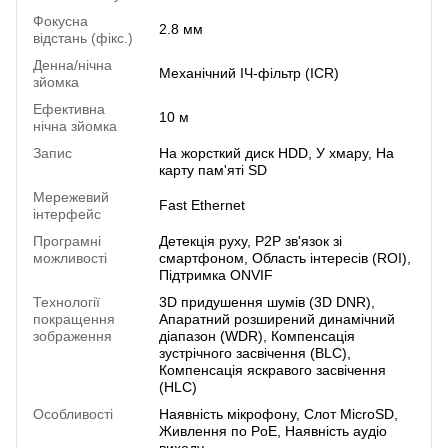
Фокусна
2.8 мм
відстань (фікс.)
Денна/нічна
Механічний ІЧ-фільтр (ICR)
зйомка
Ефективна
10 м
нічна зйомка
Запис
На жорсткий диск HDD, У хмару, На
карту пам'яті SD
Мережевий
Fast Ethernet
інтерфейс
Програмні
Детекція руху, P2P зв'язок зі
можливості
смартфоном, Область інтересів (ROI),
Підтримка ONVIF
Технології
3D придушення шумів (3D DNR),
покращення
Апаратний розширений динамічний
зображення
діапазон (WDR), Компенсація
зустрічного засвічення (BLC),
Компенсація яскравого засвічення
(HLC)
Особливості
Наявність мікрофону, Слот MicroSD,
Живлення по PoE, Наявність аудіо
виходу