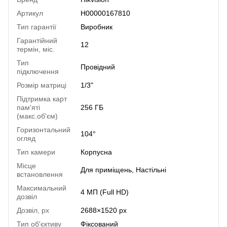
Артикул
H00000167810
Тип гарантії
Виробник
Гарантійний
12
термін, міс.
Тип
Провідний
підключення
Розмір матриці
1/3"
Підтримка карт
пам'яті
256 ГБ
(макс.об'єм)
Горизонтальний
104°
огляд
Тип камери
Корпусна
Місце
Для приміщень, Настільні
встановлення
Максимальний
4 МП (Full HD)
дозвіл
Дозвіл, px
2688×1520 px
Тип об'єктиву
Фіксований