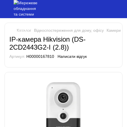
Каталог
Відеоспостереження для дому, офісу
Камери ві
IP-камера Hikvision (DS-
2CD2443G2-I (2.8))
Артикул:
H00000167810
Написати відгук