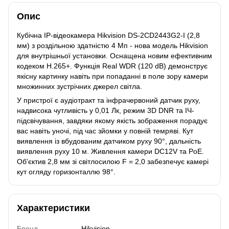
Опис
Кубічна IP-відеокамера Hikvision DS-2CD2443G2-I (2,8
мм) з роздільною здатністю 4 Мп - нова модель Hikvision
для внутрішньої установки. Оснащена новим ефективним
кодеком H.265+. Функція Real WDR (120 dB) демонструє
якісну картинку навіть при попаданні в поле зору камери
множинних зустрічних джерел світла.
У пристрої є аудіотракт та інфрачервоний датчик руху,
надвисока чутливість у 0,01 Лк, режим 3D DNR та ІЧ-
підсвічування, завдяки якому якість зображення порадує
вас навіть уночі, під час зйомки у повній темряві. Кут
виявлення із вбудованим датчиком руху 90°, дальність
виявлення руху 10 м. Живлення камери DC12V та PoE.
Об'єктив 2,8 мм зі світлосилою F = 2,0 забезпечує камері
кут огляду горизонталлю 98°.
Характеристики
Бренд
Hikvision