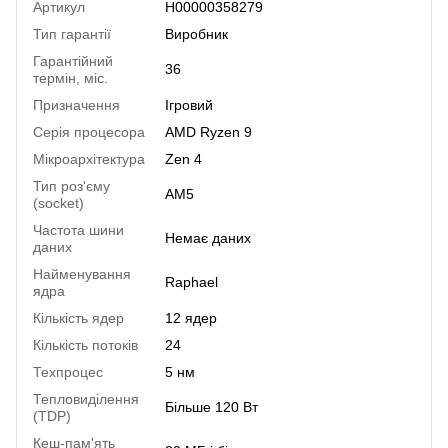
Артикул
H00000358279
Тип гарантії
Виробник
Гарантійний
36
термін, міс.
Призначення
Ігровий
Серія процесора
AMD Ryzen 9
Мікроархітектура
Zen 4
Тип роз'єму
AM5
(socket)
Частота шини
Немає даних
даних
Найменування
Raphael
ядра
Кількість ядер
12 ядер
Кількість потоків
24
Техпроцес
5 нм
Тепловиділення
Більше 120 Вт
(TDP)
Кеш-пам'ять