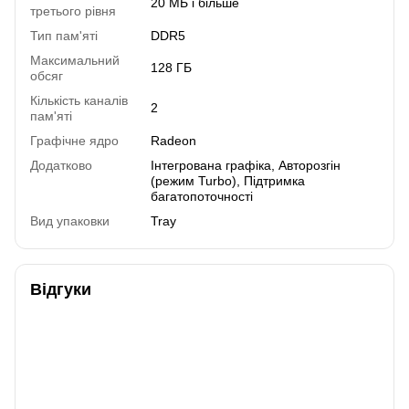
20 МБ і більше
третього рівня
Тип пам'яті
DDR5
Максимальний
128 ГБ
обсяг
Кількість каналів
2
пам'яті
Графічне ядро
Radeon
Додатково
Інтегрована графіка, Авторозгін
(режим Turbo), Підтримка
багатопоточності
Вид упаковки
Tray
Відгуки