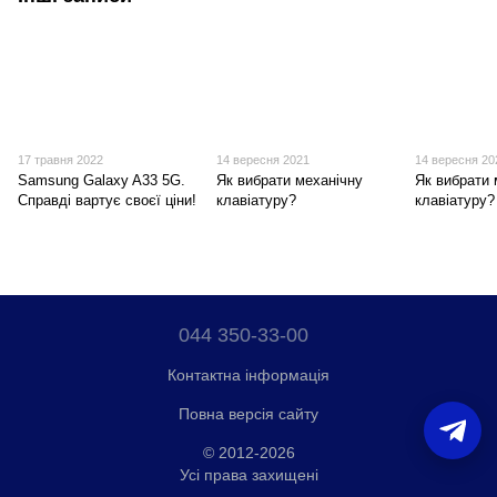
17 травня 2022
14 вересня 2021
14 вересня 20
Samsung Galaxy A33 5G.
Як вибрати механічну
Як вибрати
Справді вартує своєї ціни!
клавіатуру?
клавіатуру?
044 350-33-00
Контактна інформація
Повна версія сайту
© 2012-2026
Усі права захищені