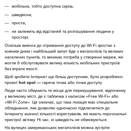
мобільна, тобто доступна скрізь;
швидкісна;
проста;
не залежить від відстаней та розташування людини у
просторі.
Оскільки вимога до отримання доступу до Wi-Fi зростає з
кожним днем і найбільший запит йде з мегаполісів та великих
населених пунктів, то виникає потреба у створенні мереж, які
могли б обслуговувати велику кількість мобільних пристроїв
без втрати якості.
Щоб зробити Інтернет ще більш доступним, було розроблено
проект
hot spot
—
гаряча точка або
точка доступу
.
Люди часто обирають те місце для перекушування, відпочинку
у великому місті, де є табличка з написом «Free Wi-Fi» або
«Wi-Fi Zone». Це означає, що така локація має спеціальне
обладнання, яке дозволяє одночасно підключитися до
Інтернету значної кількості користувачів, які мають персональні
пристрої зв'язку. Ні час, ні швидкість не обмежуються.
На вулицях американських мегаполісів можна зустріти