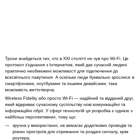
Трохи знайдеться тих, хто в XXI столітті не чув про Wi-Fi. Це
протокол з'єднання з Інтернетом, який дає сучасній людині
практично необмежені можливості для підключення до
всесвітнього павутиння. А оскільки люди буквально зрослися зі
смартфонами, ноутбуками та іншими девайсами, така
можливість життєтворча.
Wireless Fidelity або просто Wi-Fi — надійний та відданий друг,
який відкриває сучасному суспільству нові комунікаційні та
інформаційні обрії. У сфері технологій ця розробка є однією з
найбільш перспективних, тому що:
зручна у використанні, не вимагає додаткових проводів та
різних пристроїв для отримання та роздачі сигналу, крім
роутера;