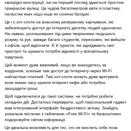
своєрідні конструкції, які на перший погляд здаються простою
прикрасою вулиці. Це чудові багатометрові квіти із пластику,
пелюстки яких ніщо інше як сонячні батареї.
Це і є хот-споти на власному резервному харчуванні, які
забезпечують доступ до Інтернету десятку людей одночасно.
На лавках, розташованих під цими творіннями людського
розуму та рук, завжди багато студентів, перехожих, які вийшли
з офісів, щоб відпочити. Є й туристи, які заряджають свої
пристрої та шукають потрібні відомості у всесвітньому
павутинні.
Цей момент дуже важливий, якщо ви знаходитесь за
кордоном, оскільки там доступ до Інтернету через Wi-Fi
найчастіше платний. Такі хот-споти можуть дуже врятувати,
коли немає часу шукати інтернет-кафе або потрібно
заощадити гроші.
Щоб підключитися до такої системи, не потрібно робити
складних дій. Достатньо перевірити, щоб персональний гаджет
мав інтегрований інтерфейс бездротового зв'язку. Знайдіть
унікальне містечко з табличкою «Free Wi-Fi» та безкоштовно
подорожуйте світом інформації.
Це ідеальна можливість для тих, хто не мислить себе поза