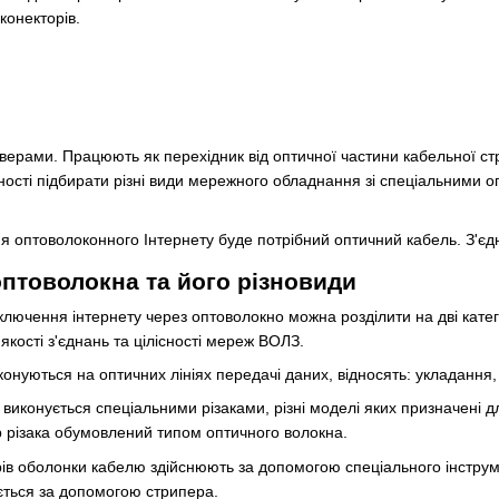
конекторів.
верами. Працюють як перехідник від оптичної частини кабельної с
ості підбирати різні види мережного обладнання зі спеціальними о
ня оптоволоконного Інтернету буде потрібний оптичний кабель. З'є
оптоволокна та його різновиди
ключення інтернету через оптоволокно можна розділити на дві катег
кості з'єднань та цілісності мереж ВОЛЗ.
онуються на оптичних лініях передачі даних, відносять: укладання, рі
 виконується спеціальними різаками, різні моделі яких призначені 
р різака обумовлений типом оптичного волокна.
в оболонки кабелю здійснюють за допомогою спеціального інструмент
ється за допомогою стрипера.