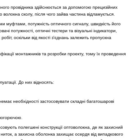
чного провідника здійснюється за допомогою прецизійних
волокна сколу, після чого зайва частина відламується.
ими муфтами, потужність оптичного сигналу, швидкість його
ачі потужності, оптичні тестери та візуальні індикатори,
біт, оскільки від якості з'єднань залежить пропускна
ікації монтажників та розробки проекту, тому їх проведення
уатації. До них відносять:
 немає необхідності застосовувати складні багатошарові
логорючою.
овують полегшені конструкції оптоволокна, де як захисний
 ниток, а захисна оболонка захищає осердя від випадкового