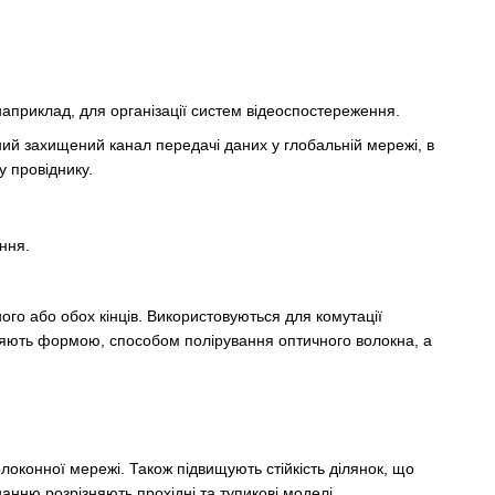
 наприклад, для організації систем відеоспостереження.
ий захищений канал передачі даних у глобальній мережі, в
у провіднику.
ння.
го або обох кінців. Використовуються для комутації
зняють формою, способом полірування оптичного волокна, а
локонної мережі. Також підвищують стійкість ділянок, що
анню розрізняють прохідні та тупикові моделі.