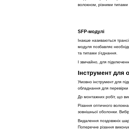
волокном, різними типами 
SFP
-модулі
Інакше називаються трансі
модуля позбавляє необхідн
та типами з'єднання.
І звичайно, для підключен
Інструмент для 
Умовно інструмент для під
обладнання для перевірки я
До монтажних робіт, що вик
Різання оптичного волокна
зовнішньої оболонки. Вибі
Видалення поздовжніх шарі
Поперечне різання викону