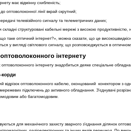
рнету має відмінну схибленість;
до оптоволоконної лінії вкрай скрутний;
передачі телевізійного сигналу та телеметричних даних;
и складні структуровані кабельні мережі з високою продуктивністю,
що таке оптичний інтернет?», можна сказати, що це високошвидкісн
ься у вигляді світлового сигналу, що розповсюджується в оптичном
оптоволоконного інтернету
 оптоволоконного інтернету знадобиться деяке спеціальне обладна
ч-корди
й відрізок оптоволоконного кабелю, оконцований конектором з одно
 мережевих підключень до активного обладнання. З'єднувачі розрі
номодовим або багатомодовим.
вуються для механічного захисту зварного з'єднання ділянок оптово
ктромагнітних, радіоелектронних та інших видів перешкод. По викон