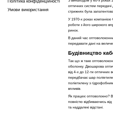
З винаходом у 60-х роках 
Політика конфіденційності
оптичних систем передачі 
Умови використання
стрижнях була запатентов
У 1970-х роках компанією 
роботи з його широкого вп
ринок.
В даний час оптоволоконний
передавати дані на величезн
Будівництво ка
Так що ж таке оптоволокон
оболонку. Двошарова оптич
від 4-х до 12-ти оптичних в
передбачає шар поліетилено
поліетилену з гідрофобним
впливів.
Як працює оптоволокно? Вн
повністю відбиваючись від
та наддалекі відстані.