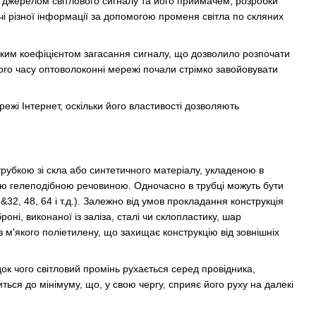
ь джерелом світлового сигналу та його приймачем, розробки
 різної інформації за допомогою променя світла по скляних
ким коефіцієнтом загасання сигналу, що дозволило розпочати
ого часу оптоволоконні мережі почали стрімко завойовувати
ежі Інтернет, оскільки його властивості дозволяють
трубкою зі скла або синтетичного матеріалу, укладеною в
ою гелеподібною речовиною. Одночасно в трубці можуть бути
2&32, 48, 64 і т.д.). Залежно від умов прокладання конструкція
ні, виконаної із заліза, сталі чи склопластику, шар
 м'якого поліетилену, що захищає конструкцію від зовнішніх
ок чого світловий промінь рухається серед провідника,
ься до мінімуму, що, у свою чергу, сприяє його руху на далекі