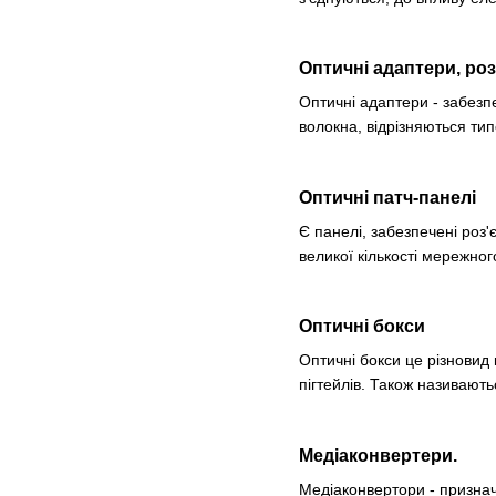
Оптичні адаптери, ро
Оптичні адаптери
- забезп
волокна, відрізняються ти
Оптичні патч-панелі
Є панелі, забезпечені роз
великої кількості мережног
Оптичні бокси
Оптичні бокси це різновид
пігтейлів. Також називают
Медіаконвертери.
Медіаконвертори
- признач