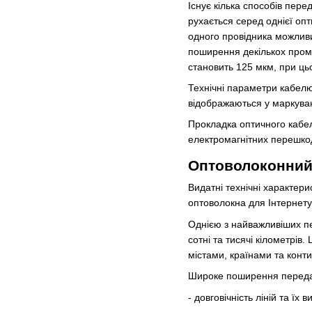
Існує кілька способів пер
рухається серед однієї оп
одного провідника можливи
поширення декількох проме
становить 125 мкм, при ць
Технічні параметри кабелю, 
відображаються у маркуван
Прокладка
оптичного каб
електромагнітних перешко
Оптоволоконний 
Видатні технічні характер
оптоволокна для Інтернету
Однією з найважливіших пе
сотні та тисячі кілометрів
містами, країнами та конт
Широке поширення передач
- довговічність ліній та їх