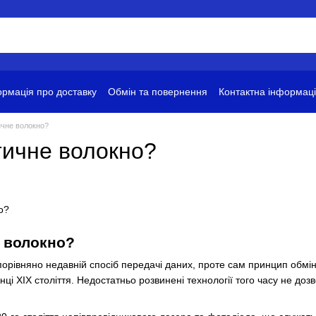
рмація про доставку
Обмін та повернення
Контактна інформац
ови використання
ичне волокно?
тичне волокно?
 волокно?
рівняно недавній спосіб передачі даних, проте сам принцип обмін
ці ХІХ століття. Недостатньо розвинені технології того часу не доз