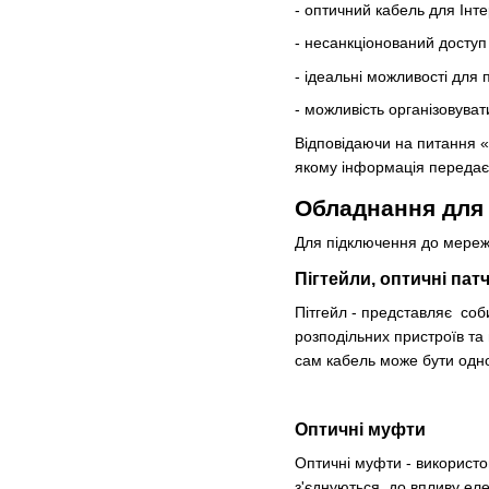
- оптичний кабель для Інте
- несанкціонований доступ 
- ідеальні можливості для 
- можливість організовуват
Відповідаючи на питання «
якому інформація передаєт
Обладнання для 
Для підключення до мереж
Пігтейли, оптичні пат
Пітгейл
- представляє соби
розподільних пристроїв та
сам кабель може бути од
Оптичні муфти
Оптичні муфти - використо
з'єднуються, до впливу еле