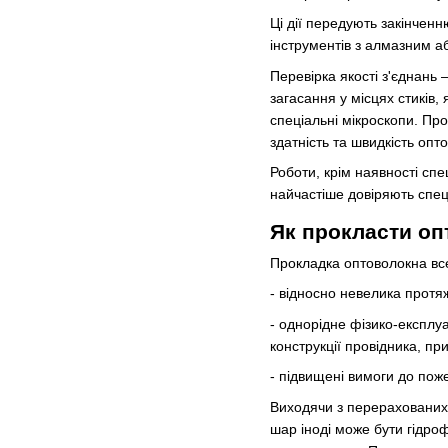
Ці дії передують закінчен
інструментів з алмазним а
Перевірка якості з'єднань
загасання у місцях стиків,
спеціальні мікроскопи. Пр
здатність та швидкість опт
Роботи, крім наявності сп
найчастіше довіряють спец
Як прокласти оп
Прокладка оптоволокна всер
- відносно невелика протяжн
- однорідне фізико-експлу
конструкції провідника, пр
- підвищені вимоги до по
Виходячи з перерахованих 
шар іноді може бути гідро