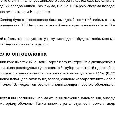
20-го століття напівпровідникового лазера та фотодіода, що служат
даних продовжилися. Зазначимо, що ще 1934 року система передачі
ана американцем Н. Френчем.
Corning було запропоновано багатомодовий оптичний кабель з низь
ровадження. 1983-го року світло побачило одномодовий кабель. З т
 кабель застосовується, у тому числі, для побудови глобальної мер
і відстані без втрати якості.
белю оптоволокна
ний кабель з технічної точки зору? Його конструкція є двошаровою 
на жила розміщується у пластиковій трубці, заповненій гідрофобн
олокон. Загальна кількість пучків в кабелі може досягати 144-х (8, 1
вої плівки для захисту від вологи, силових кевларових ниток або бро
 гелем. Всі моделі оптоволокна зовні захищені товстою оболонкою з
утрішній і зовнішній шар мають різні значення заломлення, внаслід
 матеріалу оболонки. Таким чином, втрата потужності променя зводит