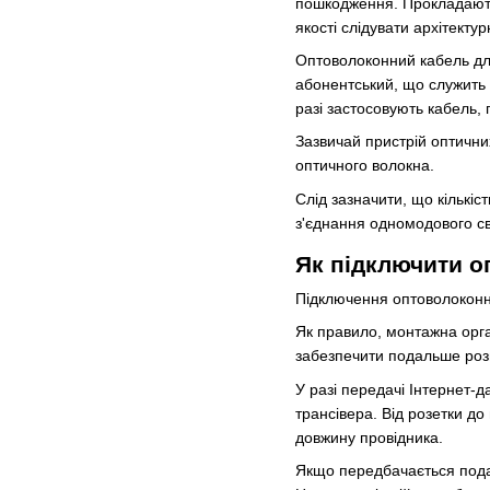
пошкодження. Прокладають 
якості слідувати архітекту
Оптоволоконний кабель для
абонентський, що служить 
разі застосовують кабель,
Зазвичай пристрій оптични
оптичного волокна.
Слід зазначити, що кількіс
з'єднання одномодового св
Як підключити 
Підключення оптоволоконно
Як правило, монтажна орга
забезпечити подальше розп
У разі передачі Інтернет-
трансівера. Від розетки д
довжину провідника.
Якщо передбачається пода