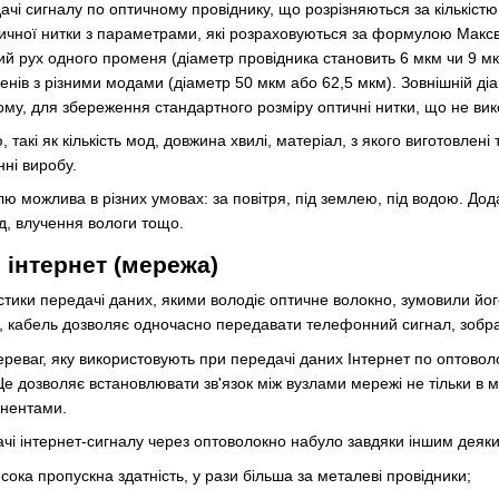
едачі сигналу по оптичному провіднику, що розрізняються за кількіс
тичної нитки з параметрами, які розраховуються за формулою Макс
й рух одного променя (діаметр провідника становить 6 мкм чи 9 м
нів з різними модами (діаметр 50 мкм або 62,5 мкм). Зовнішній діа
ому, для збереження стандартного розміру оптичні нитки, що не ви
такі як кількість мод, довжина хвилі, матеріал, з якого виготовлені т
ні виробу.
елю
можлива в різних умовах: за повітря, під землею, під водою. Дода
д, влучення вологи тощо.
інтернет (мережа)
истики передачі даних, якими володіє оптичне волокно, зумовили йо
, кабель дозволяє одночасно передавати телефонний сигнал, зобра
реваг, яку використовують при передачі даних Інтернет по оптовол
. Це дозволяє встановлювати зв'язок між вузлами мережі не тільки в
инентами.
і інтернет-сигналу через оптоволокно набуло завдяки іншим деяк
 висока пропускна здатність, у рази більша за металеві провідники;