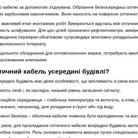
ню кабелю за допомогою з'єднувача. Обрізання безпосередньо опти
бо карбоновим наконечником. Вони наносять на поверхню оптичного 
 – важливий етап монтажних робіт. Вимірюється відстань між оптичн
 якість шліфування. Для цих цілей призначені рефлектометри, вимірюв
оведення перевірки обов'язково супроводжує монтажно-укладальних ро
оволоконного Інтернету.
еціального обладнання для оптоволоконних мереж, потребують кваліф
іалізованим компаніям.
тичний кабель усередині будівлі?
едині будівель має деякі особливості, що випливають із умов експл
ість ліній і, як наслідок, низький рівень загасання сигналу;
атаційне середовище – стабільна температура та вологість, а отже,
изначені, наприклад, для укладання в ґрунт або під воду;
жежної безпеки – оболонка кабелю повинна бути малодимною та ма
умов, для прокладання оптичного кабелю всередині будівель застос
фобне покриття. Роль силового елемента виконує пучок спеціальних