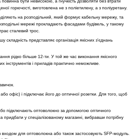
повинна бути невисокою, а гнучкість дозволяти без втрати
ної горючості, виготовлена не з поліетилену, а з поліуретану.
оділяють на розподільний, який формує кабельну мережу, та
розподільні мережі прокладають фасадами будівель, у такому
грає сталевий трос.
у складність представляє організація якісних з'єднань
дання рідко більше 12-ти. У той же час виконання якісного
их інструментів і приладів практично неможливе.
авичок.
бо офіс) і підключає його до оптичної розетки. Для того, щоб
 або підключають оптоволокно за допомогою оптичного
на придбати у спеціалізованому магазині, вибравши потрібну
з входом для оптоволокна або також застосовують
SFP-модуль
.