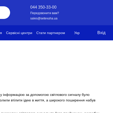
044 350-33-00
Передзвонити вам?
sales@setevuha.ua
Вхід
ія
Сервісні центри
Стати партнером
Укр
у інформацією за допомогою світлового сигналу було
волили втілити ідею в життя, а широкого поширення набув