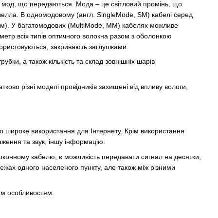
тю мод, що передаються. Мода – це світловий промінь, що
велла. В одномодовому (англ. SingleMode, SM) кабелі серед
км). У багатомодових (MultiMode, MM) кабелях можливе
метр всіх типів оптичного волокна разом з оболонкою
користовуються, закривають заглушками.
рубки, а також кількість та склад зовнішніх шарів
тково різні моделі провідників захищені від впливу вологи,
го широке використання для Інтернету. Крім використання
ження та звук, іншу інформацію.
оконному кабелю, є можливість передавати сигнал на десятки,
 межах одного населеного пункту, але також між різними
им особливостям: