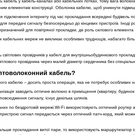
кабель у кабель-каналах або кабельних лотках, тому вага волокна 
рним елементам конструкції. Оболонка кабелю, щоб уникнути підвище
 підключення інтернету під час прокладання всередині будівель п
для передачі сигналу безпосередньо до кінцевих пристроїв. Іноді 
 призначений для повітряної прокладки, де роль силового елемента 
х кабельних мереж не викликає особливих труднощів, набагато більш
ть світлових провідників у кабелі для внутрішньобудинкового прокла
ітлового провідника через малий діаметр сердечника без спеціальн
оптоволоконний кабель?
го кабелю – досить проста операція, яка не потребує особливих н
нізація заводить оптичне волокно в приміщення (квартиру, будинок а
овсюдження сигналу, існує декілька шляхів.
даних по бездротовій мережі Wi-Fi використовують оптичний роутер
о пристрою сигнал передається через оптичний патч-корд, який мож
льше прокладання витої пари, то використовують маршрутизатор і