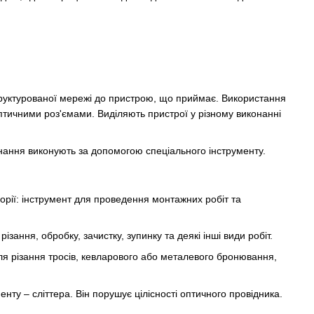
труктурованої мережі до пристрою, що приймає. Використання
птичними роз'ємами. Виділяють пристрої у різному виконанні
днання виконують за допомогою спеціального інструменту.
орії: інструмент для проведення монтажних робіт та
зання, обробку, зачистку, зупинку та деякі інші види робіт.
для різання тросів, кевларового або металевого бронювання,
у – сліттера. Він порушує цілісності оптичного провідника.