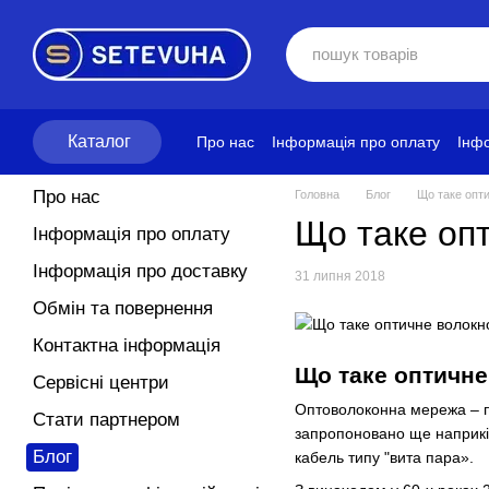
Перейти до основного контенту
Каталог
Про нас
Інформація про оплату
Інфо
Блог
Політика конфіденційності
Ум
Про нас
Головна
Блог
Що таке опт
Що таке оп
Інформація про оплату
Інформація про доставку
31 липня 2018
Обмін та повернення
Контактна інформація
Що таке оптичне
Сервісні центри
Оптоволоконна мережа – по
Стати партнером
запропоновано ще наприкін
Блог
кабель типу "вита пара».