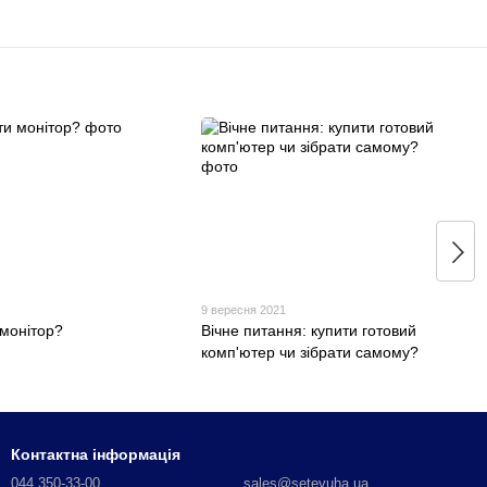
1
9 вересня 2021
 монітор?
Вічне питання: купити готовий
комп'ютер чи зібрати самому?
Контактна інформація
044 350-33-00
sales@setevuha.ua