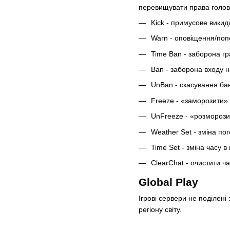
перевищувати права головн
Kick - примусове викид
Warn - оповіщення/поп
Time Ban - заборона гр
Ban - заборона входу 
UnBan - скасування ба
Freeze - «заморозити» 
UnFreeze - «розморози
Weather Set - зміна пог
Time Set - зміна часу в г
ClearChat - очистити ча
Global Play
Ігрові сервери не поділен
регіону світу.