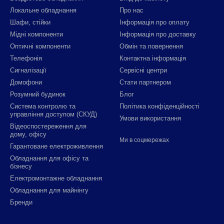
Локальне обладнання
Про нас
Шафи, стійки
Інформація про оплату
Мідні компоненти
Інформація про доставку
Оптичні компоненти
Обмін та повернення
Телефонія
Контактна інформація
Сигналізації
Сервісні центри
Домофони
Стати партнером
Розумний будинок
Блог
Система контролю та
Політика конфіденційності
управління доступом (СКУД)
Умови використання
Відеоспостереження для
дому, офісу
Ми в соцмережах
Гарантоване електроживлення
Обладнання для офісу та
бізнесу
Електромонтажне обладнання
Обладнання для майнінгу
Бренди