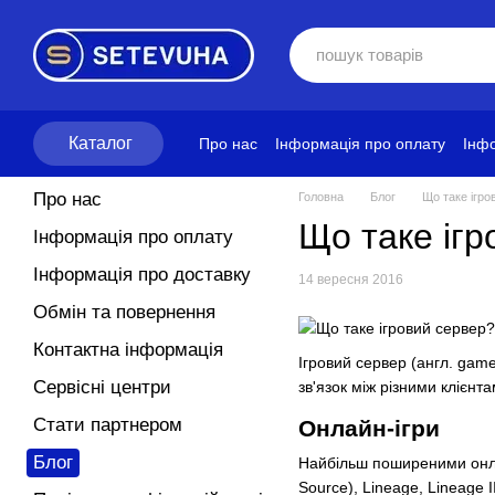
Перейти до основного контенту
Каталог
Про нас
Інформація про оплату
Інфо
Блог
Політика конфіденційності
Ум
Про нас
Головна
Блог
Що таке ігро
Що таке ігр
Інформація про оплату
Інформація про доставку
14 вересня 2016
Обмін та повернення
Контактна інформація
Ігровий сервер (англ. gam
Сервісні центри
зв'язок між різними клієн
Стати партнером
Онлайн-ігри
Блог
Найбільш поширеними онл
Source
),
Lineage
,
Lineage I