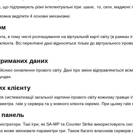
в
, що підтримують різні
інтелектуальні
ігри:
шахи
,
го
,
сеги
,
маджонг
і
можна виділити 4 основні механізми:
ом
та, в тому числі розташування на
віртуальній карті світу
(в рамках і
 клієнта. Всі перелічені
дані
відносяться тільки до віртуального ігров
триманих даних
ійснює оновлення ігрового світу. Дані про зміни відправляються всі
кундах
.
х клієнту
я систематизації загальної картини ігрового світу кожному гравцю і
араметра
rate
у сервера та у кожного клієнта окремо. При цьому rate
 панель
ністратори
. Такі ігри, як SA-MP та Counter Strike використовують с
) та може змінювати параметри гри. Також багато власників серверів 