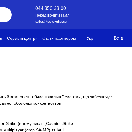
044 350-33-00
Передзвонити вам?
sales@setevuha.ua
Вхід
ія
Сервісні центри
Стати партнером
Укр
грамний компонент обчислювальної системи, що забезпечує
рамної оболонки конкретної гри.
er-Strike
(в тому числі ;
Counter-Strike
 Multiplayer
(скор.
SA-MP
) та інші.