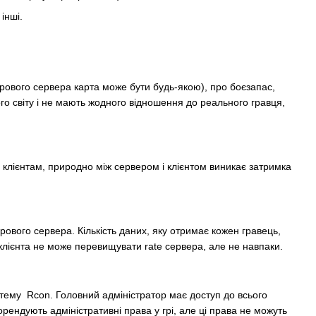
 інші.
грового сервера карта може бути будь-якою), про боєзапас,
ого світу і не мають жодного відношення до реального гравця,
м клієнтам, природно між сервером і клієнтом виникає затримка
грового сервера. Кількість даних, яку отримає кожен гравець,
 клієнта не може перевищувати rate сервера, але не навпаки.
истему
Rcon
. Головний адміністратор має доступ до всього
орендують адміністративні права у грі, але ці права не можуть