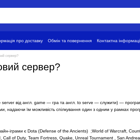
рмація про доставку
Обмін та повернення
Контактна інформац
ови використання
вий сервер?
овий сервер?
e server від англ. game — гра та англ. to serve — служити) — про
тами, надаючи їм можливість спілкування один з одним у рамках прог
айн-іграми є
Dota
(Defense of the Ancients) ;
World of Warcraft
,
Count
I
,
Call of Duty
,
Team Fortress
,
Quake
,
Unreal Tournament
,
San Andreas