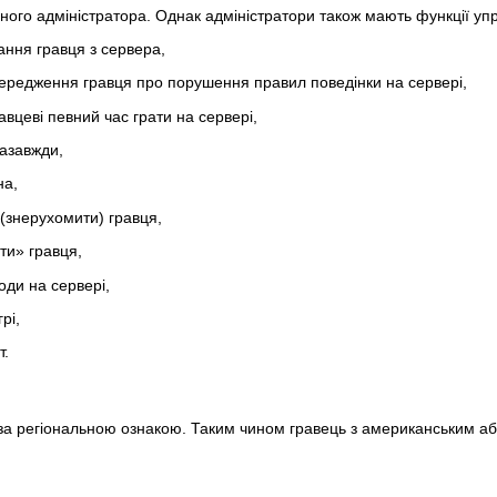
ого адміністратора. Однак адміністратори також мають функції уп
ання гравця з сервера,
ередження гравця про порушення правил поведінки на сервері,
авцеві певний час грати на сервері,
назавжди,
на,
(знерухомити) гравця,
ти» гравця,
оди на сервері,
рі,
т.
і за регіональною ознакою. Таким чином гравець з американським аб