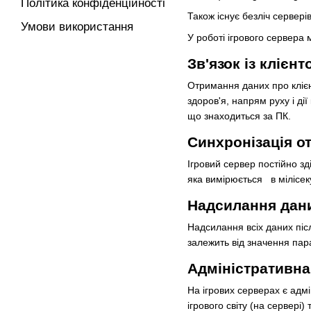
Політика конфіденційності
Також існує безліч
сервері
Умови використання
У роботі ігрового сервера 
Зв'язок із клієнт
Отримання даних про клієн
здоров'я, напрям руху і дії
що знаходиться за
ПК
.
Синхронізація о
Ігровий сервер постійно зд
яка вимірюється
в мілісе
Надсилання дани
Надсилання всіх даних післ
залежить від значення п
Адміністративна
На ігрових серверах є
адмі
ігрового світу (на сервері