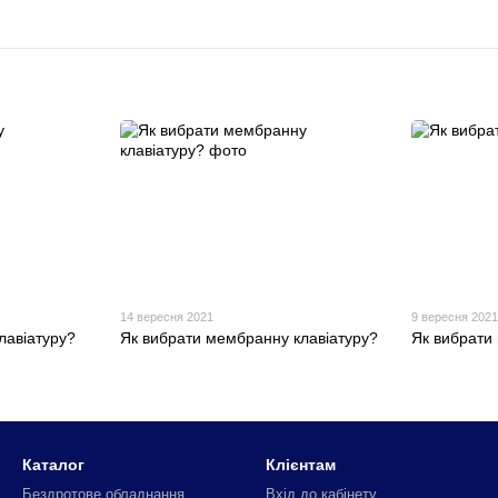
14 вересня 2021
9 вересня 202
лавіатуру?
Як вибрати мембранну клавіатуру?
Як вибрати
Каталог
Клієнтам
Бездротове обладнання
Вхід до кабінету