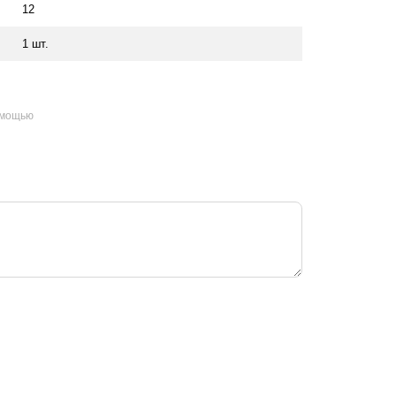
12
1 шт.
омощью