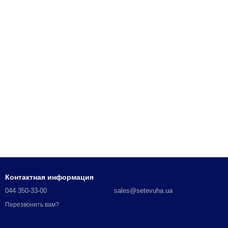
Контактная информация
044 350-33-00
sales@setevuha.ua
Перезвонить вам?