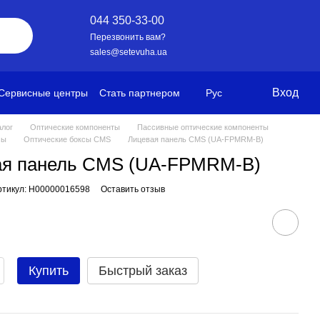
044 350-33-00
Перезвонить вам?
sales@setevuha.ua
Вход
Сервисные центры
Стать партнером
Рус
алог
Оптические компоненты
Пассивные оптические компоненты
сы
Оптические боксы CMS
Лицевая панель CMS (UA-FPMRM-B)
ая панель CMS (UA-FPMRM-B)
ртикул: H00000016598
Оставить отзыв
Купить
Быстрый заказ