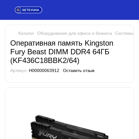
Каталог
Оборудование для офиса и бизнеса
Системы хр
Оперативная память Kingston
Fury Beast DIMM DDR4 64ГБ
(KF436C18BBK2/64)
Артикул:
H00000063912
Оставить отзыв