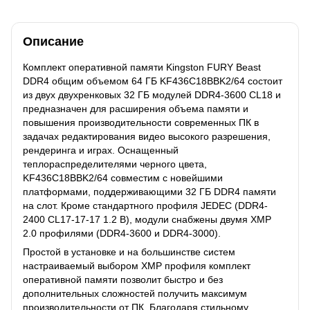
Описание
Комплект оперативной памяти Kingston FURY Beast
DDR4 общим объемом 64 ГБ KF436C18BBK2/64 состоит
из двух двухренковых 32 ГБ модулей DDR4-3600 CL18 и
предназначен для расширения объема памяти и
повышения производительности современных ПК в
задачах редактирования видео высокого разрешения,
рендеринга и играх. Оснащенный
теплораспределителями черного цвета,
KF436C18BBK2/64 совместим с новейшими
платформами, поддерживающими 32 ГБ DDR4 памяти
на слот. Кроме стандартного профиля JEDEC (DDR4-
2400 CL17-17-17 1.2 В), модули снабжены двумя XMP
2.0 профилями (DDR4-3600 и DDR4-3000).
Простой в установке и на большинстве систем
настраиваемый выбором XMP профиля комплект
оперативной памяти позволит быстро и без
дополнительных сложностей получить максимум
производительности от ПК. Благодаря стильному