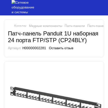
Каталог
Медные компоненты
Патч-панели
Патч-панели 
Патч-панель Panduit 1U наборная
24 порта FTP/STP (CP24BLY)
Артикул:
H00000002281
Оставить отзыв