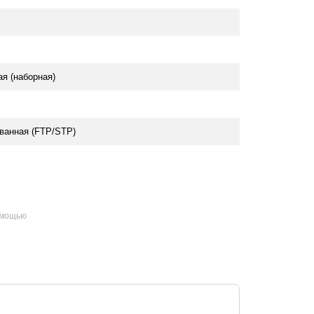
я (наборная)
ванная (FTP/STP)
омощью