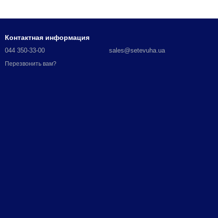
Контактная информация
044 350-33-00
sales@setevuha.ua
Перезвонить вам?