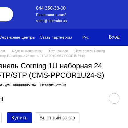
044 350-33-00
Перезвонить вам?
sales@setevuha.ua
Вход
Сервисные центры
Стать партнером
Рус
алог
Медные компоненты
Патч-панели
Патч-панели Corning
rning 1U наборная 24 порта FTP/STP (CMS-PPCOR1U24-S)
анель Corning 1U наборная 24
 FTP/STP (CMS-PPCOR1U24-S)
ртикул: H00000005784
Оставить отзыв
н
Купить
Быстрый заказ