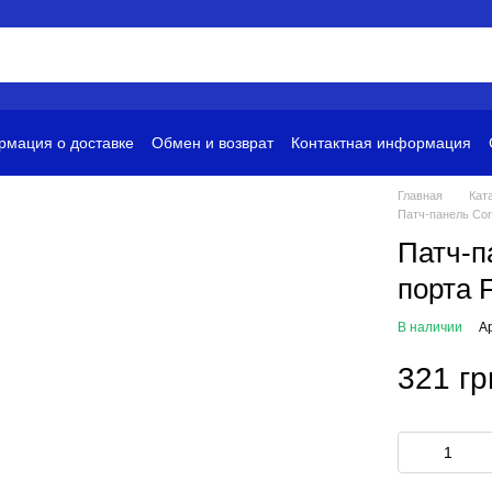
мация о доставке
Обмен и возврат
Контактная информация
и
Условия использования
Главная
Кат
Патч-панель Co
Патч-п
порта
В наличии
А
321 гр