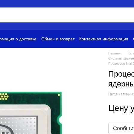
мация о доставке
Обмен и возврат
Контактная информация
и
Условия использования
Главная
Кат
Системы хранен
Процессор Intel
Процесс
ядерны
Нет в наличии
Цену 
Сообщит