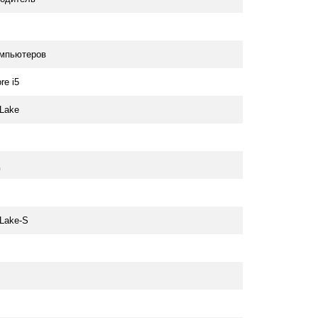
омпьютеров
ore i5
Lake
Lake-S