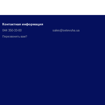
Контактная информация
044 350-33-00
sales@setevuha.ua
Перезвонить вам?