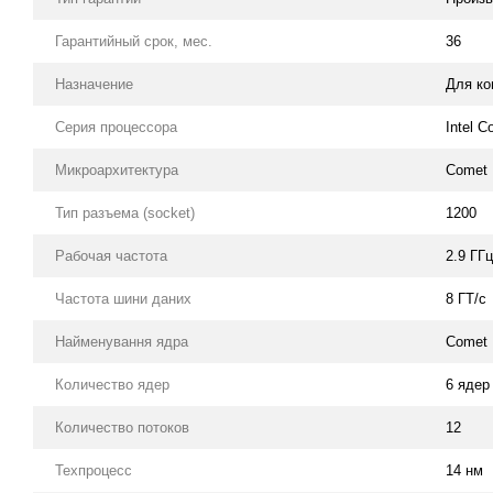
Гарантийный срок, мес.
36
Назначение
Для к
Серия процессора
Intel C
Микроархитектура
Comet 
Тип разъема (socket)
1200
Рабочая частота
2.9 ГГц
Частота шини даних
8 ГТ/с
Найменування ядра
Comet 
Количество ядер
6 ядер
Количество потоков
12
Техпроцесс
14 нм