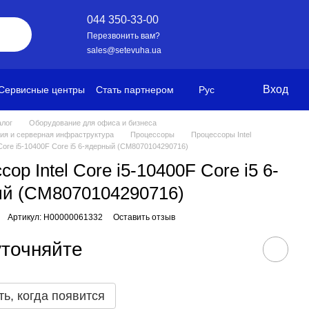
044 350-33-00
Перезвонить вам?
sales@setevuha.ua
Вход
Сервисные центры
Стать партнером
Рус
алог
Оборудование для офиса и бизнеса
ия и серверная инфраструктура
Процессоры
Процессоры Intel
 Core i5-10400F Core i5 6-ядерный (CM8070104290716)
ор Intel Core i5-10400F Core i5 6-
й (CM8070104290716)
Артикул: H00000061332
Оставить отзыв
уточняйте
ь, когда появится