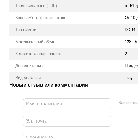
Тепловиділення (TDP)
от 51 
Кеш-пам'ять третього рівня
От 10 
Тип памяти
DDR4
Максимальний обсяг
128 ГБ
Кількість каналів пам'яті
2
Дополнительно
Поддер
Вид упаковки
Tray
Новый отзыв или комментарий
Войти с п