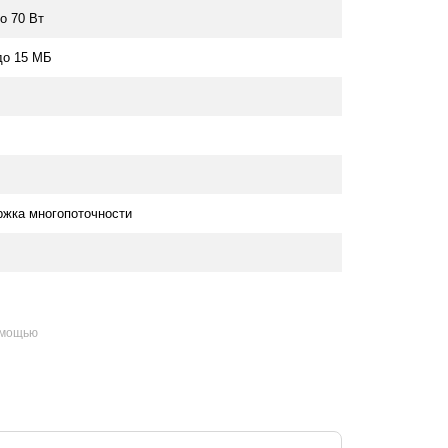
до 70 Вт
до 15 МБ
жка многопоточности
омощью