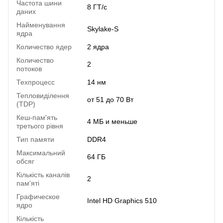
Частота шини
8 ГТ/с
даних
Найменування
Skylake-S
ядра
Количество ядер
2 ядра
Количество
2
потоков
Техпроцесс
14 нм
Тепловиділення
от 51 до 70 Вт
(TDP)
Кеш-пам'ять
4 МБ и меньше
третього рівня
Тип памяти
DDR4
Максимальний
64 ГБ
обсяг
Кількість каналів
2
пам'яті
Графическое
Intel HD Graphics 510
ядро
Кількість