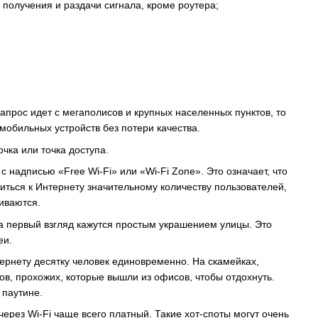
 получения и раздачи сигнала, кроме роутера;
апрос идет с мегаполисов и крупных населенных пунктов, то
мобильных устройств без потери качества.
точка или
точка доступа
.
с надписью «Free Wi-Fi» или «Wi-Fi Zone». Это означает, что
ться к Интернету значительному количеству пользователей,
иваются.
а первый взгляд кажутся простым украшением улицы. Это
еи.
тернету десятку человек единовременно. На скамейках,
ов, прохожих, которые вышли из офисов, чтобы отдохнуть.
 паутине.
через Wi-Fi чаще всего платный. Такие хот-споты могут очень