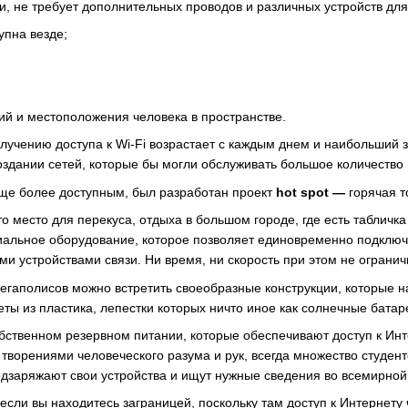
и, не требует дополнительных проводов и различных устройств для
упна везде;
ний и местоположения человека в пространстве.
лучению доступа к Wi-Fi возрастает с каждым днем и наибольший з
оздании сетей, которые бы могли обслуживать большое количество 
ще более доступным, был разработан проект
hot spot
—
горячая 
 место для перекуса, отдыха в большом городе, где есть табличка 
иальное оборудование, которое позволяет единовременно подключи
 устройствами связи. Ни время, ни скорость при этом не огранич
егаполисов можно встретить своеобразные конструкции, которые н
ты из пластика, лепестки которых ничто иное как солнечные батар
собственном резервном питании, которые обеспечивают доступ к Ин
творениями человеческого разума и рук, всегда множество студент
подзаряжают свои устройства и ищут нужные сведения во всемирной
если вы находитесь заграницей, поскольку там доступ к Интернету 