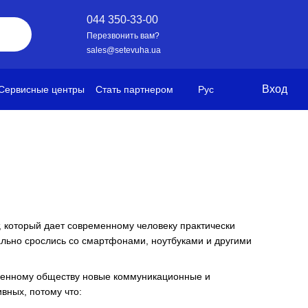
044 350-33-00
Перезвонить вам?
sales@setevuha.ua
Вход
Сервисные центры
Стать партнером
Рус
т, который дает современному человеку практически
ально срослись со смартфонами, ноутбуками и другими
ременному обществу новые коммуникационные и
вных, потому что: