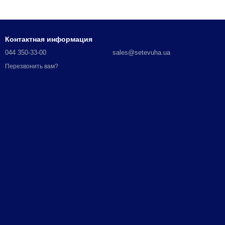
Контактная информация
044 350-33-00
sales@setevuha.ua
Перезвонить вам?