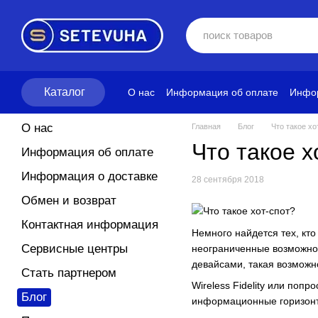
Перейти к основному контенту
Каталог
О нас
Информация об оплате
Инфор
Блог
Политика конфиденциальност
О нас
Главная
Блог
Что такое хо
Что такое х
Информация об оплате
Информация о доставке
28 сентября 2018
Обмен и возврат
Контактная информация
Немного найдется тех, кто
Сервисные центры
неограниченные возможнос
девайсами, такая возмож
Стать партнером
Wireless Fidelity или по
Блог
информационные горизонты