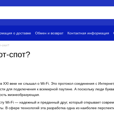
мация о доставке
Обмен и возврат
Контактная информация
и
Условия использования
т-спот?
от-спот?
 в XXI веке не слышал о Wi-Fi. Это протокол соединения с Интерне
ти для подключения к всемирной паутине. А поскольку люди букв
ность жизнеобразующая.
просту Wi-Fi — надежный и преданный друг, который открывает сов
. В сфере технологий эта разработка одна из наиболее перспекти