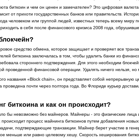
алюта биткоин и чем он ценен и замечателен? Это цифровая валют
исит от прихоти государственных банков или правительств. История
года человеком или группой людей, известных теперь всему миру 
приходить в себя после финансового кризиса 2008 года, обрушив
 блокчейн?
фровое средство обмена, которое защищает и проверяет все тра
телей биткоина заключалась в том, чтобы удалить банки из финанс
ребовала стороннего подтверждения. Для этого необходим блокчейн
ой проведенной финансовой операции. Удалять ничего нельзя, но 
ого названия «Block chain», он представляет собой непрерывную ц
а проведена почти через полтора года. Во Флориде курьер достави
нг биткоина и как он происходит?
ло бы невозможно без майнеров. Майнеры - это физические лиц
 происходит процесс майнинга биткоинов путем добавления новых т
адачи, подтверждающие транзакции. Майнер берет участие в гене
ое меньше или равно целевому хешу. Скорость хеширования битко