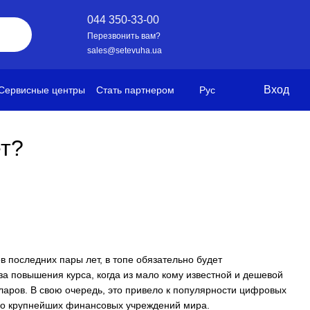
044 350-33-00
Перезвонить вам?
sales@setevuha.ua
Вход
Сервисные центры
Стать партнером
Рус
ет?
 последних пары лет, в топе обязательно будет
-за повышения курса, когда из мало кому известной и дешевой
ларов. В свою очередь, это привело к популярности цифровых
в до крупнейших финансовых учреждений мира.