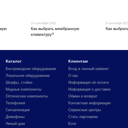
14 сентября 2021
9 сентября 202
скую
Как выбрать мембранную
Как выбрат
клавиатуру?
Каталог
Клиентам
Беспроводное оборудование
Вход в личный кабинет
Локальное оборудование
О нас
Шкафы, стойки
Информация об оплате
Медные компоненты
Информация о доставке
Оптические компоненты
Обмен и возврат
Телефония
Контактная информация
Сигнализации
Сервисные центры
Домофоны
Стать партнером
Умный дом
Блог