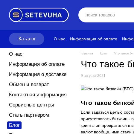
Перейти к основному контенту
Каталог
О нас
Информация об оплате
Инфор
Блог
Политика конфиденциальност
О нас
Главная
Блог
Что такое би
Что такое б
Информация об оплате
Информация о доставке
9 августа 2021
Обмен и возврат
Контактная информация
Что такое битко
Сервисные центры
Если задаться целью сост
Стать партнером
присутствовать биткоин - 
Блог
крипты он превратился в 
валют вообще, ими стали 