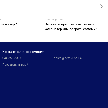
1
9 сентября 2021
ь монитор?
Вечный вопрос: купить готовый
компьютер или собрать самому?
Контактная информация
044 350-33-00
sales@setevuha.ua
Перезвонить вам?