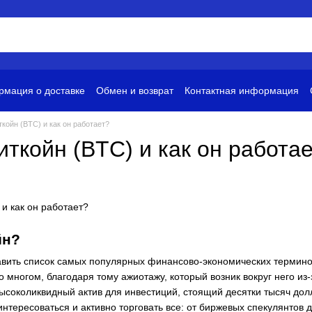
мация о доставке
Обмен и возврат
Контактная информация
и
Условия использования
ткойн (BTC) и как он работает?
иткойн (BTC) и как он работа
йн?
авить список самых популярных финансово-экономических терминов
во многом, благодаря тому ажиотажу, который возник вокруг него из
высоколиквидный актив для инвестиций, стоящий десятки тысяч дол
интересоваться и активно торговать все: от биржевых спекулянто