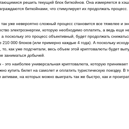
ающимися решить текущий блок биткойнов. Она измеряется в хэшах 
аграждаются биткойнами, что стимулирует их продолжать процесс. 
 и так уже невероятно сложный процесс становится все тяжелее и 
ество электроэнергии, которую необходимо оплатить, а ведь еще
, а поскольку это процесс объективный, будет продолжать снижать
 210 000 блоков (или примерно каждые 4 года). А поскольку исход
, то, как уже подсчитали, весь объем этой криптовалюты будет вып
ые заниматься добычей.
 - это наиболее универсальная криптовалюта, которую принимает
но купить билет на самолет и оплатить туристическую поездку. В 
 активам, на которых можно выиграть так же быстро, как и проиграт