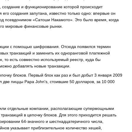
а, создание и функционирование которой происходит
 его создания запутана, известно только одно: впервые он
под псевдонимом «Сатоши Накамото». Это было время, когда
шего мировые финансовые рынки.
нзакции с помощью шифрования. Отсюда появился термин
овых транзакций и заменить их одноранговой платежной
, то есть совместно используемый реестр, куда бы
можно добавлять новые транзакции.
епочку блоков. Первый блок как раз и был добыт 3 января 2009
л две пиццы Papa John's, стоившие 50 долларов, за 10 000
а или отдельные компании, располагающие супермощными
ранзакций в цепочку блоков. Для этого приходится решать
рировании 64-значного и шестнадцатеричного числа,
йнов указывает приблизительное количество хешей,