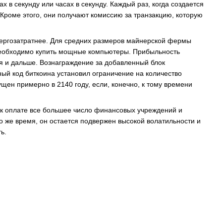
в секунду или часах в секунду. Каждый раз, когда создается
Кроме этого, они получают комиссию за транзакцию, которую
энергозатратнее. Для средних размеров майнерской фермы
 необходимо купить мощные компьютеры. Прибыльность
ся и дальше. Вознаграждение за добавленный блок
ный код биткоина установил ограничение на количество
ущен примерно в 2140 году, если, конечно, к тому времени
 к оплате все большее число финансовых учреждений и
то же время, он остается подвержен высокой волатильности и
ь.