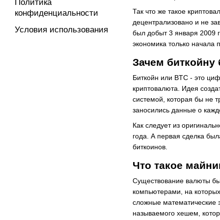
Политика
Так что же такое криптов
конфиденциальности
децентрализовано и не зав
Условия использования
был добыт 3 января 2009 
экономика только начала 
Зачем биткойну
Биткойн или BTC - это ци
криптовалюта. Идея созда
системой, которая бы не т
заносились данные о кажд
Как следует из оригинальн
года. А первая сделка был
биткоинов.
Что такое майни
Существование валюты бы
компьютерами, на которых
сложные математические з
называемого хешем, котор