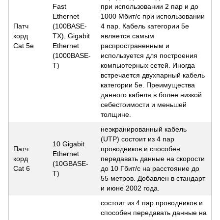
Fast
при использовании 2 пар и до
Ethernet
1000 Мбит/с при использовании
Патч
(100BASE-
4 пар. Кабель категории 5е
корд
TX), Gigabit
является самым
Cat
5е
Ethernet
распространенным и
(1000BASE-
используется для построения
T)
компьютерных сетей. Иногда
встречается двухпарный кабель
категории 5е. Преимущества
данного кабеля в более низкой
себестоимости и меньшей
толщине.
неэкранированный кабель
(UTP) состоит из 4 пар
10 Gigabit
Патч
проводников и способен
Ethernet
корд
передавать данные на скорости
(10GBASE-
Cat
6
до 10 Гбит/с на расстояние до
T)
55 метров. Добавлен в стандарт
и июне 2002 года.
состоит из 4 пар проводников и
способен передавать данные на