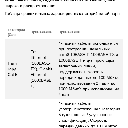
широкого распространения.
Таблица сравнительных характеристик категорий витой пары.
Категория
Применение
Примечания
(Cat)
4-парный кабель, используется
при построении локальных
Fast
сетей 10BASE-T, 100BASE-TX и
Ethernet
1000BASE-T и для прокладки
Патч
(100BASE-
телефонных линий,
корд
TX), Gigabit
поддерживает скорость
Cat 5
Ethernet
передачи данных до 100 Мбит/с
(1000BASE-
при использовании 2 пар и до
T)
1000 Мбит/с при использовании
4 пар.
4-парный кабель,
усовершенствованная категория
5 (уточненные / улучшенные
спецификации). Скорость
передач данных до 100 Мбит/с