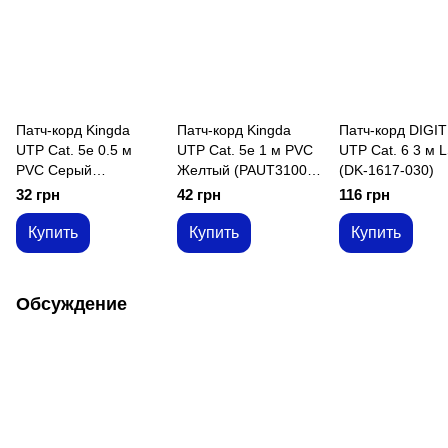
Патч-корд Kingda
Патч-корд Kingda
Патч-корд DIGI
UTP Cat. 5e 0.5 м
UTP Cat. 5e 1 м PVC
UTP Cat. 6 3 м 
PVC Серый
Желтый (PAUT3100-
(DK-1617-030)
(PAUT3050)
Yl)
32 грн
42 грн
116 грн
Купить
Купить
Купить
Обсуждение