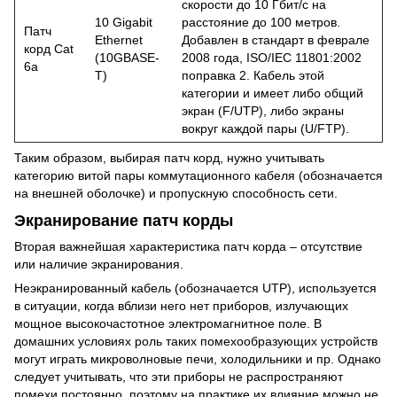
скорости до 10 Гбит/с на
10 Gigabit
расстояние до 100 метров.
Патч
Ethernet
Добавлен в стандарт в феврале
корд Cat
(10GBASE-
2008 года, ISO/IEC 11801:2002
6а
T)
поправка 2. Кабель этой
категории и имеет либо общий
экран (F/UTP), либо экраны
вокруг каждой пары (U/FTP).
Таким образом, выбирая патч корд, нужно учитывать
категорию витой пары коммутационного кабеля (обозначается
на внешней оболочке) и пропускную способность сети.
Экранирование патч корды
Вторая важнейшая характеристика патч корда – отсутствие
или наличие экранирования.
Неэкранированный кабель (обозначается UTP), используется
в ситуации, когда вблизи него нет приборов, излучающих
мощное высокочастотное электромагнитное поле. В
домашних условиях роль таких помехообразующих устройств
могут играть микроволновые печи, холодильники и пр. Однако
следует учитывать, что эти приборы не распространяют
помехи постоянно, поэтому на практике их влияние можно не