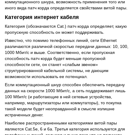
коммутационного шнура, возможность применения того или
иного вида патч корда определяется свойствами витой пары.
Категория интернет кабеля
Категория (обозначаются Cat.) патч корда определяет, какую
пропускную способность он может поддерживать.
Известно, что помимо телефонных линий, сети Ethernet
различаются различной скоростью передачи данных: 10, 100,
1000 Мбит/с и выше. Соответственно, если пропускная
способность патч корда будет меньше пропускной
способности сети, он станет «слабым звеном»
структурированной кабельной системы, не дающим
возможности использовать ее потенциал.
Если коммутационный шнур способен обеспечить передачу
данных на скорости 1000 Мбит/с, а сеть поддерживает лишь
100 Мбит/с (и работающие в ней сетевые устройства,
например, маршрутизаторы или коммутаторы), то покупка
такой модели будет неоправданной в смысле излишне
истраченных денег.
Наиболее распространенными категориями витой пары
являются Cat.5е, 6 и 6а. Третья категория используется для
телефонных линий, седьмая и выше пока что не получили