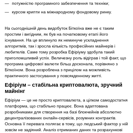
потужністю програмного забезпечення та техніки;
курсом крипти на міжнародному фондовому ринку.
На сьогоднішній день видобуток Біткоїна вже не є таким
простим і вигідним, як був на початковому етапі його
існування. На це вплинуло як неминуче ускладнення
алгоритмів, так і зросла кількість професійних майнерів і
любителів. Саме тому розробка Ефіріуму здобула такий
приголомшливий успіх. Величезну роль відіграв і той факт, що
програма цифрової валюти більш досконала, порівняно з
Біткоїном. Вона розроблена з прицілом на можливість
практичного застосування у повсякденному житті.
Ефіріум – стабільна криптовалюта, зручний
майнінг
Ефіріум — це не просто криптовалюта, а цілком самодостатня
платформа, що стабільно працює. Вона адаптована
розробниками для створення на базі блокчейнів абсолютно
децентралізованих онлайн-сервісів, розумних контрактів.
Основна її перевага полягає в тому, що людський фактор у ній
зовсім не задіяний. Аналіз отриманих даних та розрахункові