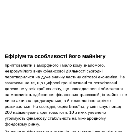
Ефіріум та особливості його майнінгу
Криптовалюти з аморфного і мало кому знайомого,
незрозумілого виду фінансової діяльності сьогодні
перетворилися на дуже значну частину світової економіки. Не
зважаючи на те, що цифрові гроші визнані та легалізовані
далеко не у всіх країнах світу, що накладає певні обмеження
на можливість здійснення фінансових транзакцій, їх майнінг не
лише активно продовжується, а й технологічно стрімко
розвивається. На сьогодні, окрім Біткоїна, у світі існує понад
200 найменувань криптовалюти, 10 з яких упевнено
утримують фінансову стабільність на міжнародному
фондовому ринку.
За даними фінансових аналітиків, на сьогодні друге місце за