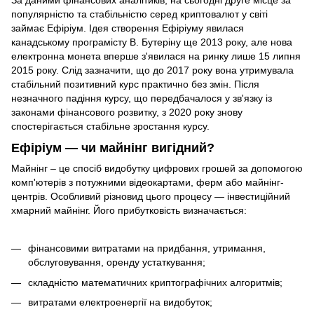
популярністю та стабільністю серед криптовалют у світі
займає Ефіріум. Ідея створення Ефіріуму явилася
канадському програмісту В. Бутеріну ще 2013 року, але нова
електронна монета вперше з'явилася на ринку лише 15 липня
2015 року. Слід зазначити, що до 2017 року вона утримувала
стабільний позитивний курс практично без змін. Після
незначного падіння курсу, що передбачалося у зв'язку із
законами фінансового розвитку, з 2020 року знову
спостерігається стабільне зростання курсу.
Ефіріум — чи майнінг вигідний?
Майнінг – це спосіб видобутку цифрових грошей за допомогою
комп'ютерів з потужними відеокартами, ферм або майнінг-
центрів. Особливий різновид цього процесу — інвестиційний
хмарний майнінг. Його прибутковість визначається:
фінансовими витратами на придбання, утримання,
обслуговування, оренду устаткування;
складністю математичних криптографічних алгоритмів;
витратами електроенергії на видобуток;