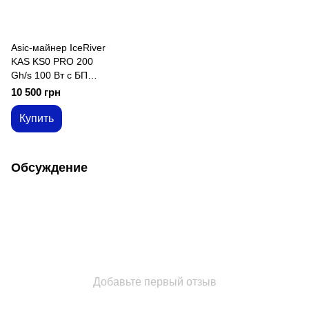
Asic-майнер IceRiver
KAS KS0 PRO 200
Gh/s 100 Вт с БП
(KS0 PRO 200Gh)
10 500 грн
Купить
Обсуждение
Добавьте первый отзыв