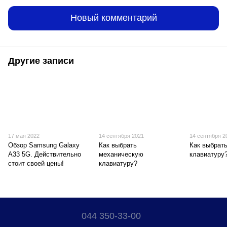
Новый комментарий
Другие записи
17 мая 2022
14 сентября 2021
14 сентября 2
Обзор Samsung Galaxy
Как выбрать
Как выбрат
A33 5G. Действительно
механическую
клавиатуру
стоит своей цены!
клавиатуру?
044 350-33-00