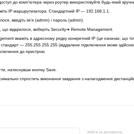
доступ до комп'ютера через
роутер
використовуйте будь-який зручний
жіть IP маршрутизатора. Стандартний IP — 192.168.1.1.
илося, введіть ім'я (admin) і пароль (admin).
кні, що відкрилося, виберіть Security➔ Remote Management.
gement вкажіть в адресному рядку конкретний IP (це означає, що ті
 стандарт — 255.255.255.255 (віддалене підключення може здійснюва
дключення до пристрою.
ти, натиснувши кнопку Save.
симально спростить виконання завдання з налагодження дистанці
Увійти за допомогою