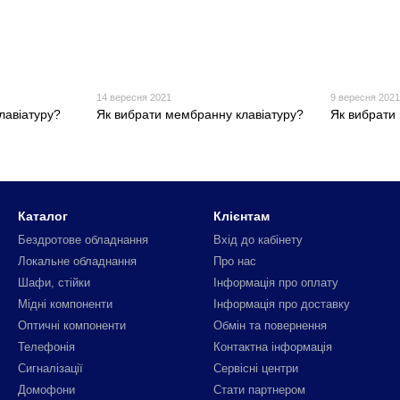
14 вересня 2021
9 вересня 202
лавіатуру?
Як вибрати мембранну клавіатуру?
Як вибрати
Каталог
Клієнтам
Бездротове обладнання
Вхід до кабінету
Локальне обладнання
Про нас
Шафи, стійки
Інформація про оплату
Мідні компоненти
Інформація про доставку
Оптичні компоненти
Обмін та повернення
Телефонія
Контактна інформація
Сигналізації
Сервісні центри
Домофони
Стати партнером