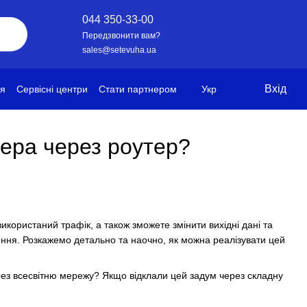
044 350-33-00
Передзвонити вам?
sales@setevuha.ua
Вхід
ія
Сервісні центри
Стати партнером
Укр
тера через роутер?
користаний трафік, а також зможете змінити вихідні дані та
ення. Розкажемо детально та наочно, як можна реалізувати цей
рез всесвітню мережу? Якщо відклали цей задум через складну