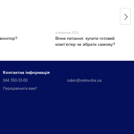
1
9 вересня 2021
 монітор?
Вічне питання: купити готовий
комп'ютер чи зібрати самому?
Контактна інформація
044 350-33-00
sales@setevuha.ua
Передзвонити вам?