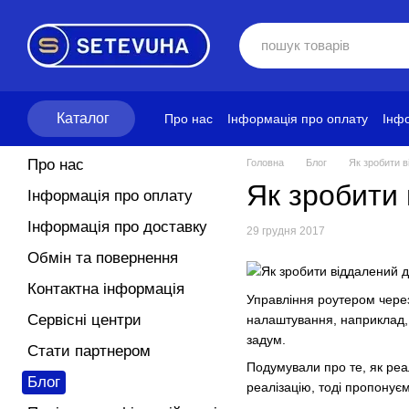
Перейти до основного контенту
Каталог
Про нас
Інформація про оплату
Інфо
Блог
Політика конфіденційності
Ум
Про нас
Головна
Блог
Як зробити в
Як зробити 
Інформація про оплату
Інформація про доставку
29 грудня 2017
Обмін та повернення
Контактна інформація
Управління роутером через
Сервісні центри
налаштування, наприклад, 
задум.
Стати партнером
Подумували про те, як реа
Блог
реалізацію, тоді пропонуєм