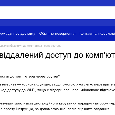
рмація про доставку
Обмін та повернення
Контактна інформац
ови використання
іддалений доступ до комп'ютера через роутер?
віддалений доступ до комп'ю
 інтернет — корисна функція, за допомогою якої легко перевірите ви
код доступу до Wi-Fi, якщо є підозри про несанкціоноване підключ
лізувати можливість дистанційного керування маршрутизатором че
о просту інструкцію, за допомогою якої легко вирішите завдання.