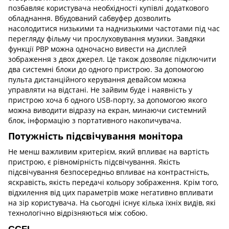
позбавляє користувача необхідності купівлі додаткового
обладнання. Вбудований сабвуфер дозволить
насолодитися низькими та наднизькими частотами під час
перегляду фільму чи прослуховування музики. Завдяки
функції PBP можна одночасно вивести на дисплей
зображення з двох джерел. Це також дозволяє підключити
два системні блоки до одного пристрою. За допомогою
пульта дистанційного керування девайсом можна
управляти на відстані. Не зайвим буде і наявність у
пристрою хоча б одного USB-порту, за допомогою якого
можна виводити відразу на екран, минаючи системний
блок, інформацію з портативного накопичувача.
Потужність підсвічування монітора
Не менш важливим критерієм, який впливає на вартість
пристрою, є рівномірність підсвічування. Якість
підсвічування безпосередньо впливає на контрастність,
яскравість, якість передачі кольору зображення. Крім того,
відхилення від цих параметрів може негативно впливати
на зір користувача. На сьогодні існує кілька їхніх видів, які
технологічно відрізняються між собою.