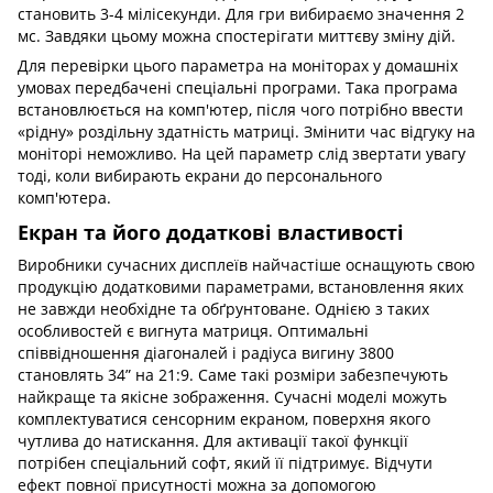
становить 3-4 мілісекунди. Для гри вибираємо значення 2
мс. Завдяки цьому можна спостерігати миттєву зміну дій.
Для перевірки цього параметра на моніторах у домашніх
умовах передбачені спеціальні програми. Така програма
встановлюється на комп'ютер, після чого потрібно ввести
«рідну» роздільну здатність матриці. Змінити час відгуку на
моніторі неможливо. На цей параметр слід звертати увагу
тоді, коли вибирають екрани до персонального
комп'ютера.
Екран та його додаткові властивості
Виробники сучасних дисплеїв найчастіше оснащують свою
продукцію додатковими параметрами, встановлення яких
не завжди необхідне та обґрунтоване. Однією з таких
особливостей є вигнута матриця. Оптимальні
співвідношення діагоналей і радіуса вигину 3800
становлять 34” на 21:9. Саме такі розміри забезпечують
найкраще та якісне зображення. Сучасні моделі можуть
комплектуватися сенсорним екраном, поверхня якого
чутлива до натискання. Для активації такої функції
потрібен спеціальний софт, який її підтримує. Відчути
ефект повної присутності можна за допомогою