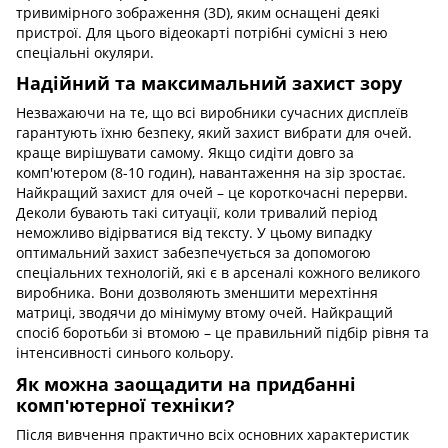
тривимірного зображення (3D), яким оснащені деякі
пристрої. Для цього відеокарті потрібні сумісні з нею
спеціальні окуляри.
Надійний та максимальний захист зору
Незважаючи на те, що всі виробники сучасних дисплеїв
гарантують їхню безпеку, який захист вибрати для очей.
краще вирішувати самому. Якщо сидіти довго за
комп'ютером (8-10 годин), навантаження на зір зростає.
Найкращий захист для очей – це короткочасні перерви.
Деколи бувають такі ситуації, коли тривалий період
неможливо відірватися від тексту. У цьому випадку
оптимальний захист забезпечується за допомогою
спеціальних технологій, які є в арсеналі кожного великого
виробника. Вони дозволяють зменшити мерехтіння
матриці, зводячи до мінімуму втому очей. Найкращий
спосіб боротьби зі втомою – це правильний підбір рівня та
інтенсивності синього кольору.
Як можна заощадити на придбанні
комп'ютерної техніки?
Після вивчення практично всіх основних характеристик