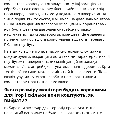
комп'ютера користувач отримує всю ту інформацію, яка
обробляється в системному блоці. Вибираючи його, слід
насамперед враховувати мету подальшого використання.
Якщо порівняти, то сьогодні мінімальна діагональ монітора
ПК на кілька дюймів перевершує за цими ж параметрами
ноутбук, а ідеальна діагональ смартфона стрімко
наближається до характеристик планшета. Це є однією з
причин, чому більшість користувачів віддають перевагу
ПК, а не ноутбуку.
На відміну від лептопа, з часом системний блок можна
модернізувати, покращити його технічні характеристики. З
ноутбуком проведення таких маніпуляцій не завжди
можливе. Його апгрейд коштуватиме значно дорожче. Крім
технічної частини, можна замінити й інші елементи ПК —
клавіатуру, мишу, екран. Зробити це з портативним
комп'ютером практично неможливо.
Якого розміру монітори будуть хорошими
для ігор і скільки вони коштують, як
вибрати?
Вибираючи аксесуар для ігор, слід враховувати, що
невеликий кут огляду не буде для нього критичним. Не