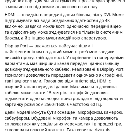
кручених пар. Для більшої сумісності роз'єм було зроблено
з можливістю підтримки аналогового сигналу.
HDMI — швидкість передачі даних більша, ніж у DVI. Може
підтримувати всі види роздільних здатностей до 4К
включно. Завдяки можливості одночасної передачі відео-
та аудіосигналу може з'єднуватися не тільки із системним
блоком, а й з іншою мультимедійною апаратурою.
Display Port — вважається найсучаснішим і
найефективнішим на даний момент роз'ємом завдяки
високій пропускній здатності. У порівнянні з попередніми
варіантами, має ширший канал передачі даних і більшу
довжину з'єднувального кабелю. Реалізовані в Display Port
технології дозволяють передавати одночасно як графічні,
так і аудіосигнали. Головною відмінністю від HDMI є
ширший канал передачі даних. Максимальна довжина
кабелю може сягати 15 метрів. Інтерфейс дозволяє
підключити одночасно два пристрої, здатні відтворювати
картинку розміром 2560×1600 з частотою 60 Гц.
Деякі моделі можуть бути оснащені мікрофоном, камерою,
сабвуфером. Вбудовані мікрофон та камера дозволяють
спілкуватися як у соціальних мережах, так і в процесі гри,
створювати власний контент. Така корисна функція