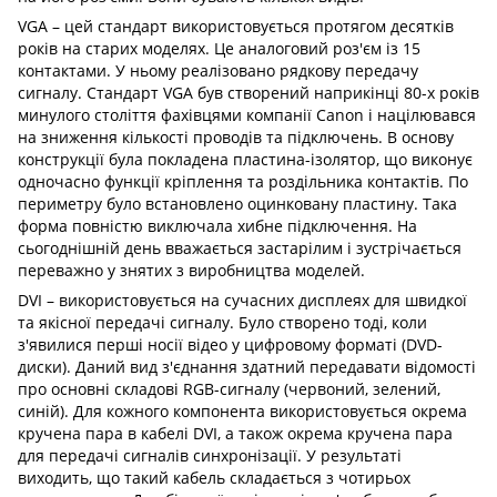
VGA – цей стандарт використовується протягом десятків
років на старих моделях. Це аналоговий роз'єм із 15
контактами. У ньому реалізовано рядкову передачу
сигналу. Стандарт VGA був створений наприкінці 80-х років
минулого століття фахівцями компанії Canon і націлювався
на зниження кількості проводів та підключень. В основу
конструкції була покладена пластина-ізолятор, що виконує
одночасно функції кріплення та роздільника контактів. По
периметру було встановлено оцинковану пластину. Така
форма повністю виключала хибне підключення. На
сьогоднішній день вважається застарілим і зустрічається
переважно у знятих з виробництва моделей.
DVI – використовується на сучасних дисплеях для швидкої
та якісної передачі сигналу. Було створено тоді, коли
з'явилися перші носії відео у цифровому форматі (DVD-
диски). Даний вид з'єднання здатний передавати відомості
про основні складові RGB-сигналу (червоний, зелений,
синій). Для кожного компонента використовується окрема
кручена пара в кабелі DVI, а також окрема кручена пара
для передачі сигналів синхронізації. У результаті
виходить, що такий кабель складається з чотирьох