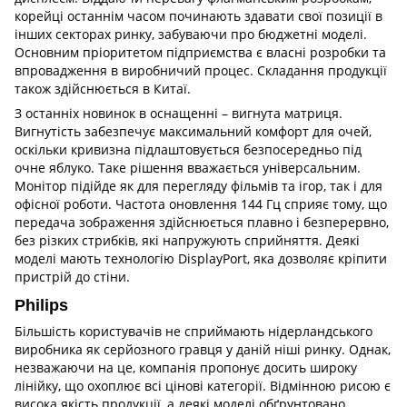
корейці останнім часом починають здавати свої позиції в
інших секторах ринку, забуваючи про бюджетні моделі.
Основним пріоритетом підприємства є власні розробки та
впровадження в виробничий процес. Складання продукції
також здійснюється в Китаї.
З останніх новинок в оснащенні – вигнута матриця.
Вигнутість забезпечує максимальний комфорт для очей,
оскільки кривизна підлаштовується безпосередньо під
очне яблуко. Таке рішення вважається універсальним.
Монітор підійде як для перегляду фільмів та ігор, так і для
офісної роботи. Частота оновлення 144 Гц сприяє тому, що
передача зображення здійснюється плавно і безперервно,
без різких стрибків, які напружують сприйняття. Деякі
моделі мають технологію DisplayPort, яка дозволяє кріпити
пристрій до стіни.
Philips
Більшість користувачів не сприймають нідерландського
виробника як серйозного гравця у даній ніші ринку. Однак,
незважаючи на це, компанія пропонує досить широку
лінійку, що охоплює всі цінові категорії. Відмінною рисою є
висока якість продукції, а деякі моделі обґрунтовано