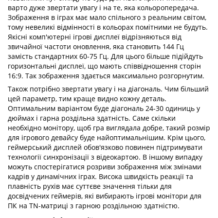
варто дуже звертати увагу і на те, яка кольоропередача.
Зображення в іграх має мало спільного з реальним світом,
тому невеликі відмінності в кольорах помітними не будуть.
Якісні комп'ютерні ігрові дисплеї відрізняються від
звичайної частоти оновлення, яка становить 144 Гц
замість стандартних 60-75 Гц. Для цього більше підійдуть
горизонтальні дисплеї, що мають співвідношення сторін
16:9. Так зображення здається максимально розгорнутим.
Також потрібно звертати увагу і на діагональ. Чим більший
цей параметр, тим краще видно кожну деталь.
Оптимальним варіантом буде діагональ 24-30 одиниць у
дюймах і гарна роздільна здатність. Саме скільки
необхідно монітору, щоб гра виглядала добре, такий розмір
для ігрового девайсу буде найоптимальнішим. Крім цього,
геймерський дисплей обов'язково повинен підтримувати
технології синхронізації з відеокартою. В іншому випадку
можуть спостерігатися розриви зображення між змінами
кадрів у динамічних іграх. Висока швидкість реакції та
плавність рухів має суттєве значення тільки для
досвідчених геймерів, які вибирають ігрові монітори для
ПК на TN-матриці з гарною роздільною здатністю.