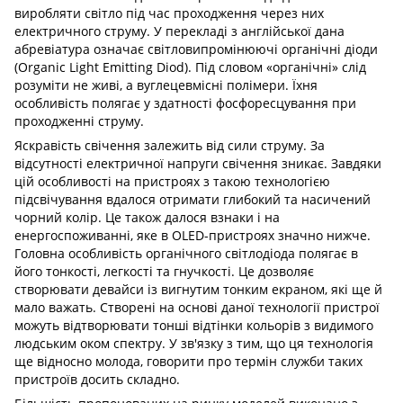
виробляти світло під час проходження через них
електричного струму. У перекладі з англійської дана
абревіатура означає світловипромінюючі органічні діоди
(Organic Light Emitting Diod). Під словом «органічні» слід
розуміти не живі, а вуглецевмісні полімери. Їхня
особливість полягає у здатності фосфоресцування при
проходженні струму.
Яскравість свічення залежить від сили струму. За
відсутності електричної напруги свічення зникає. Завдяки
цій особливості на пристроях з такою технологією
підсвічування вдалося отримати глибокий та насичений
чорний колір. Це також далося взнаки і на
енергоспоживанні, яке в ОLED-пристроях значно нижче.
Головна особливість органічного світлодіода полягає в
його тонкості, легкості та гнучкості. Це дозволяє
створювати девайси із вигнутим тонким екраном, які ще й
мало важать. Створені на основі даної технології пристрої
можуть відтворювати тонші відтінки кольорів з видимого
людським оком спектру. У зв'язку з тим, що ця технологія
ще відносно молода, говорити про термін служби таких
пристроїв досить складно.