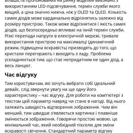
Більшість пропонованих на ринку моделей виконано з
використанням LED-підсвічування, термін служби якого
вищий, а ціна значно нижча, ніж у OLED та QLED. Кількість
самих діодів може кардинально відрізнятись залежно від
розміру пристрою. Також може відрізнятися і якість самих
діодів, що безпосередньо впливає на їхній термін служби.
Різкі перепади напруги в електричній мережі, тривале
використання пристрою на максималці (динамічний
режим, підвищена яскравість) призводять до того, що
кристали перегорають і виходять з ладу. Проблема
ускладнюється тим, що стає непридатним не один діод, а
весь ланцюг.
Час відгуку
Тим користувачам, які хочуть вибрати собі ідеальний
девайс, слід звернути увагу на ще одну його
характеристику – час відгуку. Для роботи на комп'ютері з
текстом цей параметр навряд чи стане в нагоді. Від нього
залежить швидкість відтворення зображення. Чим він
менший, тим швидше з'являється картинка і плавніше
змінюється зображення. Говорячи простою мовою, це
мінімальний час, який необхідний пікселю для зміни
яскравості свічення. Стандартний параметр відгуку