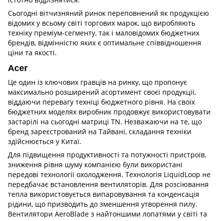
Сьогодні вітчизняний ринок переповнений як продукцією
відомих у всьому світі торгових марок, що виробляють
техніку преміум-сегменту, так і маловідомих бюджетних
брендів, відмінністю яких є оптимальне співвідношення
ціни та якості.
Acer
Це один із ключових гравців на ринку, що пропонує
максимально розширений асортимент своєї продукції,
віддаючи перевагу техніці бюджетного рівня. На своїх
бюджетних моделях виробник продовжує використовувати
застарілі на сьогодні матриці TN. Незважаючи на те, що
бренд зареєстрований на Тайвані, складання техніки
здійснюється у Китаї.
Для підвищення продуктивності та потужності пристроїв,
зниження рівня шуму компанією були використані
передові технології охолодження. Технологія LiquidLoop не
передбачає встановлення вентиляторів. Для розсіювання
тепла використовується випаровування та конденсація
рідини, що призводить до зменшення утворення пилу.
Вентилятори AeroBlade з найтоншими лопатями у світі та