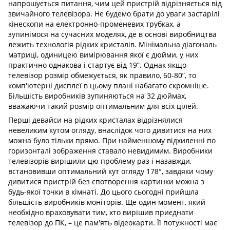
напрошується питання, чим цей пристрій відрізняється від
звичайного телевізора. Не будемо брати до уваги застарілі
кінескопи на електронно-променевих трубках, а
зупинімося на сучасних моделях, де в основі виробництва
лежить технологія рідких кристалів. Мінімальна діагональ
матриці, одиницею вимірювання якої є дюйми, у них
практично однакова і стартує від 19”. Однак якщо
телевізор розмір обмежується, як правило, 60-80”, то
комп'ютерні дисплеї в цьому плані набагато скромніше.
Більшість виробників зупиняються на 32 дюймах,
вважаючи такий розмір оптимальним для всіх цілей.
Перші девайси на рідких кристалах відрізнялися
невеликим кутом огляду, внаслідок чого дивитися на них
можна було тільки прямо. При найменшому відхиленні по
горизонталі зображення ставало невидимим. Виробники
телевізорів вирішили цю проблему раз і назавжди,
встановивши оптимальний кут огляду 178°, завдяки чому
дивитися пристрій без спотворення картинки можна з
будь-якої точки в кімнаті. До цього сьогодні прийшла
більшість виробників моніторів. Ще один момент, який
необхідно враховувати тим, хто вирішив приєднати
телевізор до ПК, – це пам'ять відеокарти. Її потужності має