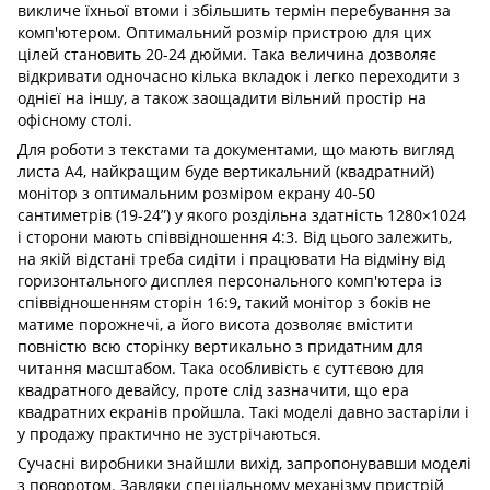
викличе їхньої втоми і збільшить термін перебування за
комп'ютером. Оптимальний розмір пристрою для цих
цілей становить 20-24 дюйми. Така величина дозволяє
відкривати одночасно кілька вкладок і легко переходити з
однієї на іншу, а також заощадити вільний простір на
офісному столі.
Для роботи з текстами та документами, що мають вигляд
листа А4, найкращим буде вертикальний (квадратний)
монітор з оптимальним розміром екрану 40-50
сантиметрів (19-24”) у якого роздільна здатність 1280×1024
і сторони мають співвідношення 4:3. Від цього залежить,
на якій відстані треба сидіти і працювати На відміну від
горизонтального дисплея персонального комп'ютера із
співвідношенням сторін 16:9, такий монітор з боків не
матиме порожнечі, а його висота дозволяє вмістити
повністю всю сторінку вертикально з придатним для
читання масштабом. Така особливість є суттєвою для
квадратного девайсу, проте слід зазначити, що ера
квадратних екранів пройшла. Такі моделі давно застаріли і
у продажу практично не зустрічаються.
Сучасні виробники знайшли вихід, запропонувавши моделі
з поворотом. Завдяки спеціальному механізму пристрій