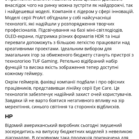
внаслідок чого на ринку можна зустріти як найдорожчі, так
і найдешевші моделі. Компанія є лідером у сфері інновацій.
Моделі серії ProArt об'єднали у собі найсучасніші
технології, які надійшли у розпорядження творчих
професіоналів. Підсвічування на базі міні-світлодіодів,
OLED-екрани, підтримка різних форматів HDR та інші
переваги допоможуть з більшою легкістю працювати над
креативними проектами. Ідеальним вибором для
змагальних ігор за обмеженого бюджету стануть пристрої з
технологією TUF Gaming. Ретельно відібраний набір
функцій та висока якість зображення тепер доступні
кожному геймеру.
Окрім геймерів, фахівці компанії подбали і про офісних
працівників, представивши лінійку серії Eye Care. Ця
технологія забезпечує надійний захист очей користувачів.
Завдяки їй не варто боятися негативного впливу на зір
мерехтіння, синього світіння та сторонніх відблисків.
HP
Відомий американський виробник сьогодні змушений
зосередитись на випуску бюджетних моделей з невеликою
діагоналлю. В основному така продукція призначена для