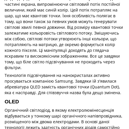
частині екрана, випромінюючи світловий потік постійної
величини, який має синій колір. Цей потік потрапляє на
шар, що має квантові точки. Їхня особливість полягає в
тому, що вони також за певних умов можуть генерувати
світлові хвилі певної довжини. Від розміру квантової точки
залежатиме кольоровість світлового потоку. Змішуючись
між собою, світлові потоки утворюють інші кольори, що
потрапляють на матрицю, де окремо формується колір
кожного пікселя. Ці маніпуляції доходять до глядача
яскравим та високоякісним зображенням. Все це завдяки
тому, що біле світло підсвічування не проходить через
фільтри.
Технологія підсвічування на нанокристалах активно
просувається компанією Samsung. Завдяки їй з'явилася
абревіатура QLED замість квантової точки (Quantum Dot),
яка є насправді. Для співзвуччя назва була дещо змінена.
OLED
Органічний світлодіод, в якому електролюмінесценція
відбувається у тонкому шарі органічного напівпровідника,
розміщеного між двома електродами. В основі даної
технології лежить здатність органічних діодів самостійно