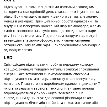
CCFL
Підсвічування люмінесцентними лампами з холодним
катодом на сьогоднішній день є застарілим і зустрічається
рідко. Вони нагадують лампи денного світла, але значно
менші в розмірах. Принцип їхньої роботи однаковий. На
внутрішню поверхню нанесений шар люмінофора, а сама
ємність заповнюється сумішшю, що складається з пари
ртуті та інертного газу. Під впливом напруги пари ртуті
взаємодіють із люмінофором, викликаючи свічення
останнього. Такі лампи здатні випромінювати рівномірне
однорідне світло.
LED
Світлодіодне підсвічування робить передачу кольору
кращою, зменшує товщину матриці і знижує споживання
енергії. Така технологія є найсучаснішим способом
підсвічування РК-матриць. Спочатку її застосовували у
лептопах. Після того, як виробникам вдалося підвищити її
якість та знизити вартість, технологія активно почала
впроваджуватися у виробництві телевізорів. На
сьогоднішній день існує два основні різновиди такого
підсвічування: бічне або крайове, а також матричне або