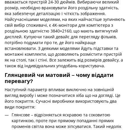
вважається пристрій 24-30 дюймів. Вибираючи великий
розмір, необхідно враховувати його роздільну здатність,
яка забезпечує деталізацію і чіткість зображення.
Найсучаснішими моделями, на яких найчастіше зупиняють
свій вибір споживачі, є 4K-монітори для комп'ютера з
роздільною здатністю 3840×2160, що мають витягнутий
дисплей. Купуючи такий девайс для перегляду фільмів,
потрібно подумати про те, де його найкраще
встановлювати. З деякими моделями йдуть підставки та
монтажні комплекти, що дозволяють розмістити пристрій
як на столі, так і стіні. Все залежить від розмірів девайсу, а
також від індивідуальних уподобань користувача.
Глянцевий чи матовий – чому віддати
перевагу?
Наступний параметр впливає виключно на зовнішній
вигляд виробу і може позначитися хіба що на догляді. Це
його покриття. Сучасні виробники використовують два
види покриття:
Глянсове – відрізняється яскравою та соковитою
картинкою, проте при прямому попаданні прямих
променів світла вона може зіпсуватися. Такий недолік