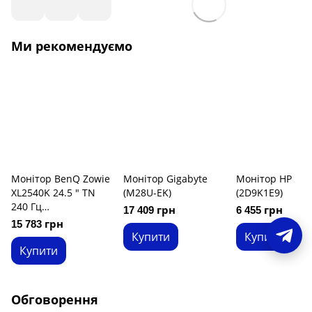
Ми рекомендуємо
Монітор BenQ Zowie
Монітор Gigabyte
Монітор HP
XL2540K 24.5 " TN
(M28U-EK)
(2D9K1E9)
240 Гц
17 409 грн
6 455 грн
(9H.LJMLB.QBE)
15 783 грн
Купити
Купити
Купити
Обговорення