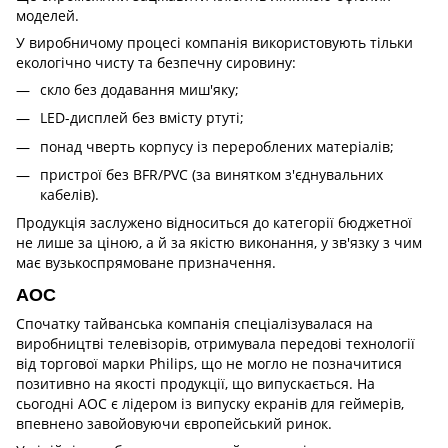
моделей.
У виробничому процесі компанія використовують тільки
екологічно чисту та безпечну сировину:
скло без додавання миш'яку;
LED-дисплей без вмісту ртуті;
понад чверть корпусу із перероблених матеріалів;
пристрої без BFR/PVC (за винятком з'єднувальних
кабелів).
Продукція заслужено відноситься до категорії бюджетної
не лише за ціною, а й за якістю виконання, у зв'язку з чим
має вузькоспрямоване призначення.
AOC
Спочатку тайванська компанія спеціалізувалася на
виробництві телевізорів, отримувала передові технології
від торгової марки Philips, що не могло не позначитися
позитивно на якості продукції, що випускається. На
сьогодні AOC є лідером із випуску екранів для геймерів,
впевнено завойовуючи європейський ринок.