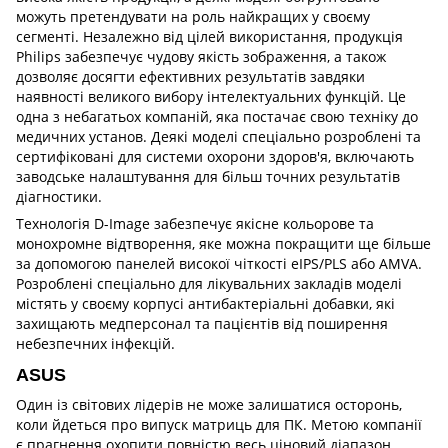
можуть претендувати на роль найкращих у своєму
сегменті. Незалежно від цілей використання, продукція
Philips забезпечує чудову якість зображення, а також
дозволяє досягти ефективних результатів завдяки
наявності великого вибору інтелектуальних функцій. Це
одна з небагатьох компаній, яка постачає свою техніку до
медичних установ. Деякі моделі спеціально розроблені та
сертифіковані для системи охорони здоров'я, включають
заводське налаштування для більш точних результатів
діагностики.
Технологія D-Image забезпечує якісне кольорове та
монохромне відтворення, яке можна покращити ще більше
за допомогою панелей високої чіткості eIPS/PLS або AMVA.
Розроблені спеціально для лікувальних закладів моделі
містять у своєму корпусі антибактеріальні добавки, які
захищають медперсонал та пацієнтів від поширення
небезпечних інфекцій.
ASUS
Один із світових лідерів не може залишатися осторонь,
коли йдеться про випуск матриць для ПК. Метою компанії
є прагнення охопити повністю весь ціновий діапазон,