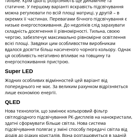
тильне. Крім цього, розрізняють ще динамічне та
статичне. У першому варіанті яскравість підсвічування
можна регулювати по всій площі матриці, у другій – в
окремих її частинах. Перевагами бічного підсвічування є
низьке енергоспоживання. До недоліків слід зарахувати
складність досягнення її рівномірності. Тильна, своєю
чергою, забезпечує максимально рівномірне освітлення
всієї площі. Завдяки цим особливостям виробникам
вдалося досягти більш насиченого чорного кольору. Однак
ця особливість негативно впливає на товщину та
енергоспоживання пристрою.
Super LED
Жодних особливих відмінностей цей варіант від
попереднього не має. За великим рахунком відрізняється
лише економією енергії.
QLED
Нова технологія, що замінює кольоровий фільтр
світлодіодного підсвічування РК-дисплеїв на нанокристали,
здатні сформувати більше світла. Нова система
підсвічування полягає у зміні способу передачі світла від
діодів до рідких кристалів. Вона розташовується в задній