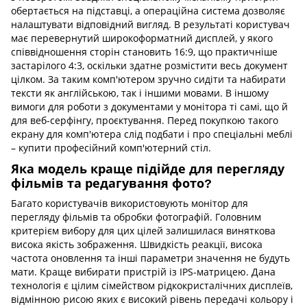
обертається на підставці, а операційна система дозволяє
налаштувати відповідний вигляд. В результаті користувач
має перевернутий широкоформатний дисплей, у якого
співвідношення сторін становить 16:9, що практичніше
застарілого 4:3, оскільки здатне розмістити весь документ
цілком. За таким комп'ютером зручно сидіти та набирати
тексти як англійською, так і іншими мовами. В іншому
вимоги для роботи з документами у монітора ті самі, що й
для веб-серфінгу, проєктування. Перед покупкою такого
екрану для комп'ютера слід подбати і про спеціальні меблі
– купити професійний комп'ютерний стіл.
Яка модель краще підійде для перегляду
фільмів та редагування фото?
Багато користувачів використовують монітор для
перегляду фільмів та обробки фотографій. Головним
критерієм вибору для цих цілей залишилася виняткова
висока якість зображення. Швидкість реакції, висока
частота оновлення та інші параметри значення не будуть
мати. Краще вибирати пристрій із IPS-матрицею. Дана
технологія є цілим сімейством рідкокристалічних дисплеїв,
відмінною рисою яких є високий рівень передачі кольору і