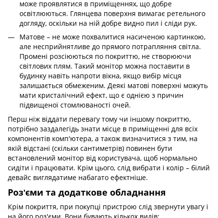
може проявлятися в приміщеннях, що добре
освітлюються. Глянцева поверхня вимагає ретельного
догляду, оскільки на ній добре видно пил і сліди рук.
Матове – не може похвалитися насиченою картинкою,
але несприйнятливе до прямого потрапляння світла.
Промені розсіюються по покриттю, не створюючи
світлових плям. Такий монітор можна поставити в
будинку навіть напроти вікна, якщо вибір місця
залишається обмеженим. Деякі матові поверхні можуть
мати кристалічний ефект, що є однією з причин
підвищеної стомлюваності очей.
Перш ніж віддати перевагу тому чи іншому покриттю,
потрібно заздалегідь знати місце в приміщенні для всіх
компонентів комп'ютера, а також визначитися з тим, на
якій відстані (скільки сантиметрів) повинен бути
встановлений монітор від користувача, щоб нормально
сидіти і працювати. Крім цього, слід вибрати і колір – білий
девайс виглядатиме набагато ефектніше.
Роз'єми та додаткове обладнання
Крім покриття, при покупці пристрою слід звернути увагу і
на його роз'єми. Вони бувають кількох видів: