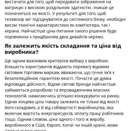
вистачати для того, щоб передавати зображення на
матрицю з високою роздільною здатністю. Інакше це
позначиться на якості. У результаті для того, щоб
телевізор міг під'єднуватися до системного блоку, необхідні
високі технічні характеристики як комп'ютера, так і
екрана. Найчастіше ціна питання такого рішення буде
порівнянна з придбанням двох девайсів окремо.
Як залежить якість складання та ціна від
виробника?
Ще одним важливим критерієм вибору є виробник.
Більшість користувачів віддають перевагу відомим
світовим торговим маркам, вважаючи, що гучне ім'я є
безапеляційною гарантією якості. Почасти ця думка
відповідає дійсності. Відомі світові бренди найчастіше
займаються розробкою та впровадженням власних
технологій, намагаючись успішно конкурувати на ринку.
Однак кінцева ціна товару залежить не тільки від якості
його складових, а й від собівартості виробництва, яка
включає вартість енергоресурсів, оплату праці робітників
тощо. Одним словом, ціна одного і того ж виробу,
виробленого в США, Європі, Китаї чи іншій країні, може
істотно відрізнятися.