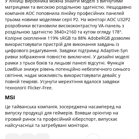
У лінійці виробника можна знайти моделі з вигнутими
матрицями та високою роздільною здатністю. Нещодавно
компанія АОС поповнила лінійку професійних панелей
трьома новими моделями серії Р2. На моніторі AOC U32P2
розробники встановили висококонтрастну VA-панель з
роздільною здатністю 3840×2160 та кутом огляду 178°.
Колірне охоплення 119% sRGB та 88% AdobeRGB дозволяє
використовувати пристрій для виконання завдань із
цифрового редагування. Завдяки підтримці Adaptive-Syn
ривки зображення повністю виключені. У дизайні моделі
рамки з трьох боків та лицьові панелі відсутні. Функція
LowBlue знижує рівень потенційно небезпечного синього
світіння, надає можливість використовувати девайс у
повній темряві. Усунути мерехтіння вдалося завдяки
технології Flicker-Free.
MSI
Це тайванська компанія, зосереджена насамперед на
випуску продукції для геймерів. Взявши орієнтир на
ігровий ринок та професійний кіберспорт, випускає
найсучасніші та затребувані монітори.