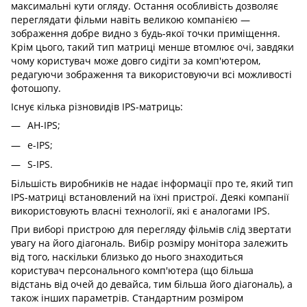
максимальні кути огляду. Остання особливість дозволяє
переглядати фільми навіть великою компанією —
зображення добре видно з будь-якої точки приміщення.
Крім цього, такий тип матриці менше втомлює очі, завдяки
чому користувач може довго сидіти за комп'ютером,
редагуючи зображення та використовуючи всі можливості
фотошопу.
Існує кілька різновидів IPS-матриць:
AH-IPS;
e-IPS;
S-IPS.
Більшість виробників не надає інформації про те, який тип
IPS-матриці встановлений на їхні пристрої. Деякі компанії
використовують власні технології, які є аналогами IPS.
При виборі пристрою для перегляду фільмів слід звертати
увагу на його діагональ. Вибір розміру монітора залежить
від того, наскільки близько до нього знаходиться
користувач персонального комп'ютера (що більша
відстань від очей до девайса, тим більша його діагональ), а
також інших параметрів. Стандартним розміром