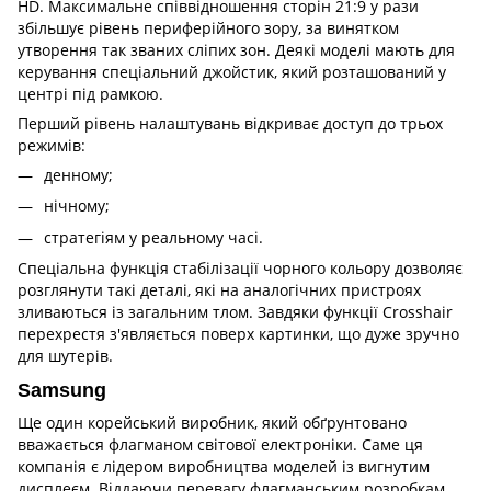
HD. Максимальне співвідношення сторін 21:9 у рази
збільшує рівень периферійного зору, за винятком
утворення так званих сліпих зон. Деякі моделі мають для
керування спеціальний джойстик, який розташований у
центрі під рамкою.
Перший рівень налаштувань відкриває доступ до трьох
режимів:
денному;
нічному;
стратегіям у реальному часі.
Спеціальна функція стабілізації чорного кольору дозволяє
розглянути такі деталі, які на аналогічних пристроях
зливаються із загальним тлом. Завдяки функції Crosshair
перехрестя з'являється поверх картинки, що дуже зручно
для шутерів.
Samsung
Ще один корейський виробник, який обґрунтовано
вважається флагманом світової електроніки. Саме ця
компанія є лідером виробництва моделей із вигнутим
дисплеєм. Віддаючи перевагу флагманським розробкам,