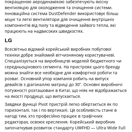
покращеною аеродинамікою забезпечують якісну
вентиляцію для охолодження та очищення системи.
Інноваційна система DustDefender використовує більш
міцні та легкі вентилятори для очищення внутрішніх
компонентів від пилу та відведення зайвого тепла, які
працюють на надвисоких швидкостях.
LG
Всесвітньо відомий корейський виробник побутової
техніки добре знайомий вітчизняному користувачеві.
Спеціалізується на виробництві моделей бюджетного чи
середньоцінового сегмента. На пристроях цього бренду
можна знайти все необхідне для комфортної роботи та
розваг. Основний упор компанія робить на випуск
девайсів з діагоналлю матриці до 30”. Основні виробничі
потужності розташовані в Китаї, що ніяк не відображається
на якості продукції, що випускається.
Завдяки функції Pivot пристрій легко обертається як по
горизонталі, так і по вертикалі. Ця особливість стане в
нагоді тим, хто професійно працює в графічних
редакторах, освоює креслення. Корейський виробник
започаткував розвиток стандарту UWFHD — Ultra Wide Full