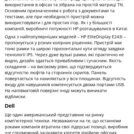
використання в офісах та зібрана на простій матриці TN.
Основним призначенням є робота з документами та
текстами, але при необхідності пристрій можна
використовувати і для простих ігор. Як і у більшості
компаній, виробничі потужності HP розташувалися в Китаї.
Одна з найпопулярніших моделей – HP EliteDisplay E243i –
пропонується у різних колірних рішеннях. Пристрій має
тонкі рамки та широкі горизонтальні кути огляду завдяки
технології IPS. Через дуже вузькі рамки, які практично не
видно, дизайн здається привабливим і сучасним. Якість
складання – на високому рівні, що підтверджується
відсутністю люфтів та сторонніх скрипів. Панель
повертається та нахиляється у всіх площинах. Відсутність
входу для навушників компенсується двома портами USB.
На напівматовій поверхні іноді можуть виникати
відблиски.
Dell
Ще один американський представник на ринку
комп'ютерної техніки. Незважаючи на те, що останніми
роками компанія втратила свої лідерські позиції, виробник
ще спроможний зацікавити клієнтів лінійкою офісних