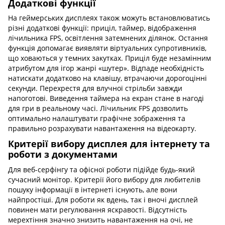
Додаткові функції
На геймерських дисплеях також можуть встановлюватись
різні додаткові функції: приціл, таймер, відображення
лічильника FPS, освітлення затемнених ділянок. Остання
функція допомагає виявляти віртуальних супротивників,
що ховаються у темних закутках. Приціл буде незамінним
атрибутом для ігор жанрі «шутер». Відпаде необхідність
натискати додатково на клавішу, втрачаючи дорогоцінні
секунди. Перехрестя для влучної стрільби завжди
напоготові. Виведення таймера на екран стане в нагоді
для гри в реальному часі. Лічильник FPS дозволить
оптимально налаштувати графічне зображення та
правильно розрахувати навантаження на відеокарту.
Критерії вибору дисплея для інтернету та
роботи з документами
Для веб-серфінгу та офісної роботи підійде будь-який
сучасний монітор. Критерії його вибору для любителів
пошуку інформації в інтернеті існують, але вони
найпростіші. Для роботи як вдень, так і вночі дисплей
повинен мати регулювання яскравості. Відсутність
мерехтіння значно знизить навантаження на очі, не