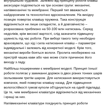
внутрішньою будовою. Залежно від принципу роботи клавіш
аксесуари поділяються на три основні групи: механічні,
напівмеханічні та мембранні. Перший тип вважається
найдорожчим та технологічно вдосконаленим. На вихідну
позицію повертає клавішу пружина. Така конструкція
відрізняється не лише складністю, а й довговічністю –
розрахована приблизно на 50-100 млн натискань. Серед
недоліків, крім високої вартості, слід зазначити підвищену
шумність під час роботи. При виборі такого типу необхідно
враховувати, що хід і сила натискання клавіш – параметри
індивідуальні і залежать від конкретної моделі. Крім того,
механічні вироби бояться вологи. Пролита необережно на
пристрій чашка кави або чаю може стати причиною його
виходу з ладу.
Найбільш поширеними є мембранні моделі. Принцип їхньої
роботи полягає у замиканні доріжок із двох різних тонких шарів
ізольованим третім шаром. Для натискання використовується
ковпачок, який повертає клавішу назад. Для підвищення
вологостійкості гумові куполи об'єднуються на одній підкладці.
Це те, чим мембранні клавіатури відрізняються від механічних
і кращі за них.
Напівмеханічні клавіатури поєднують принцип роботи