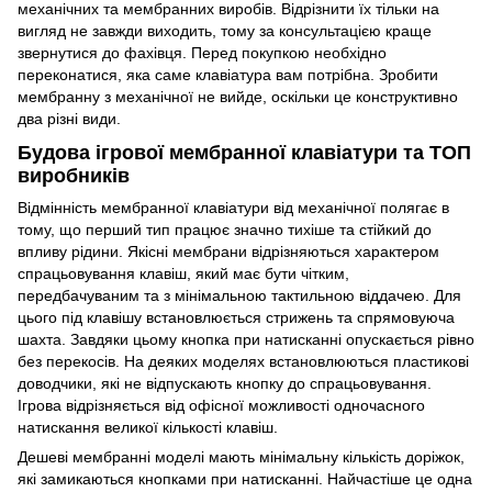
механічних та мембранних виробів. Відрізнити їх тільки на
вигляд не завжди виходить, тому за консультацією краще
звернутися до фахівця. Перед покупкою необхідно
переконатися, яка саме клавіатура вам потрібна. Зробити
мембранну з механічної не вийде, оскільки це конструктивно
два різні види.
Будова ігрової мембранної клавіатури та ТОП
виробників
Відмінність мембранної клавіатури від механічної полягає в
тому, що перший тип працює значно тихіше та стійкий до
впливу рідини. Якісні мембрани відрізняються характером
спрацьовування клавіш, який має бути чітким,
передбачуваним та з мінімальною тактильною віддачею. Для
цього під клавішу встановлюється стрижень та спрямовуюча
шахта. Завдяки цьому кнопка при натисканні опускається рівно
без перекосів. На деяких моделях встановлюються пластикові
доводчики, які не відпускають кнопку до спрацьовування.
Ігрова відрізняється від офісної можливості одночасного
натискання великої кількості клавіш.
Дешеві мембранні моделі мають мінімальну кількість доріжок,
які замикаються кнопками при натисканні. Найчастіше це одна