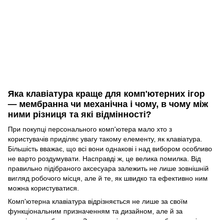
Яка клавіатура краще для комп'ютерних ігор
— мембранна чи механічна і чому, в чому між
ними різниця та які відмінності?
При покупці персонального комп'ютера мало хто з
користувачів приділяє увагу такому елементу, як клавіатура.
Більшість вважає, що всі вони однакові і над вибором особливо
не варто роздумувати. Насправді ж, це велика помилка. Від
правильно підібраного аксесуара залежить не лише зовнішній
вигляд робочого місця, але й те, як швидко та ефективно ним
можна користуватися.
Комп'ютерна клавіатура відрізняється не лише за своїм
функціональним призначенням та дизайном, але й за