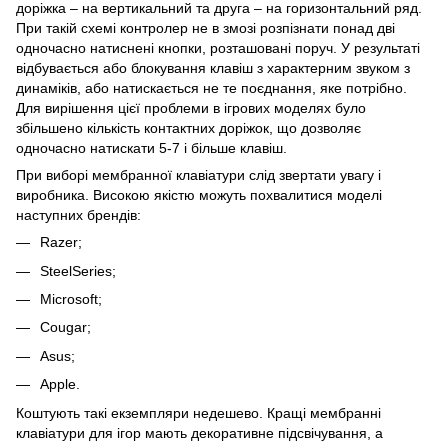
доріжка – на вертикальний та друга – на горизонтальний ряд.
При такій схемі контролер не в змозі розпізнати понад дві
одночасно натиснені кнопки, розташовані поруч. У результаті
відбувається або блокування клавіш з характерним звуком з
динаміків, або натискається не те поєднання, яке потрібно.
Для вирішення цієї проблеми в ігрових моделях було
збільшено кількість контактних доріжок, що дозволяє
одночасно натискати 5-7 і більше клавіш.
При виборі мембранної клавіатури слід звертати увагу і
виробника. Високою якістю можуть похвалитися моделі
наступних брендів:
Razer;
SteelSeries;
Microsoft;
Cougar;
Asus;
Apple.
Коштують такі екземпляри недешево. Кращі мембранні
клавіатури для ігор мають декоративне підсвічування, а