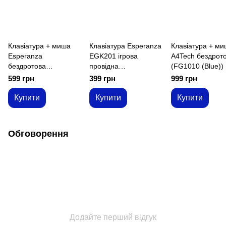
Клавіатура + миша
Клавіатура Esperanza
Клавіатура + ми
Esperanza
EGK201 ігрова
A4Tech бездрот
бездротова
провідна
(FG1010 (Blue))
(TK108UA)
(EGK201GUA)
599 грн
399 грн
999 грн
Купити
Купити
Купити
Обговорення
Додайте перший відгук