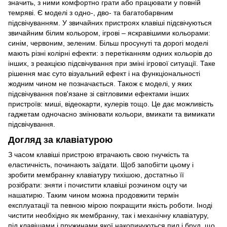
значить, з ними комфортно грати або працювати у повній
темряві. Є моделі з одно-, дво- та багатобарвним
підсвічуванням. У звичайних пристроях клавіші підсвічуються
звичайним білим кольором, ігрові – яскравішими кольорами:
синім, червоним, зеленим. Більш просунуті та дорогі моделі
мають різні колірні ефекти: з перетіканням одних кольорів до
інших, з реакцією підсвічування при зміні ігрової ситуації. Таке
рішення має суто візуальний ефект і на функціональності
жодним чином не позначається. Також є моделі, у яких
підсвічування пов'язане зі світловими ефектами інших
пристроїв: миші, відеокарти, кулерів тощо. Це дає можливість
гаджетам одночасно змінювати кольори, вмикати та вимикати
підсвічування.
Догляд за клавіатурою
З часом клавіші пристрою втрачають свою гнучкість та
еластичність, починають заїдати. Щоб запобігти цьому і
зробити мембранну клавіатуру тихішою, достатньо її
розібрати: зняти і почистити клавіші розчином оцту чи
нашатирю. Таким чином можна продовжити термін
експлуатації та певною мірою покращити якість роботи. Іноді
чистити необхідно як мембранну, так і механічну клавіатуру,
під клавішами і пружинами якої накопичуються пил і бруд, що