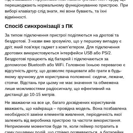
перешкоджають нормальному функціонуванню пристрою. При
виборі клавіатур слід знати, які вони бувають, та їхні
відмінності.
Спосіб синхронізації з ПК
За типом підключення пристрої поділяються на дротові та
бездротові. З назви вже зрозуміло, що у першому випадку є
дріт, який пов'язує гаджет з комп'ютером. Для підключення
дротових використовуються інтерфейси USB або PS/2.
Бездротові працюють від батарей і підключаються за
допомогою Bluetooth або WiFi. Головною їхньою перевагою є
відсутність дроту, що дозволяє працювати або грати в будь-
якому зручному для користувача положенні: сидячи, лежачи,
стоячи. Відстань при цьому не має значення та обмежена
лише можливостями радіосигналу, що ефективний на
дистанції до 10-15 метрів.
Не зважаючи на все це, багато досвідчених користувачів
вважають, що найкраща – провідна модель. Вона позбавлена
необхідності заміни елементів живлення, періодичність якої
залежить від виробника пристрою та частоти використання.
Неприємним моментом буде те, коли геймер потрапить в
саму гущавину подій, що стрімко розвиваються, а батарейки