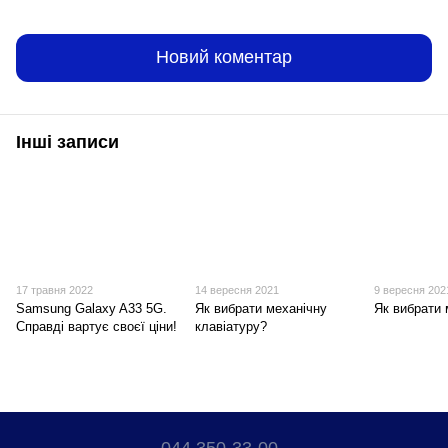
Новий коментар
Інші записи
17 травня 2022
14 вересня 2021
9 вересня 202
Samsung Galaxy A33 5G.
Як вибрати механічну
Як вибрати 
Справді вартує своєї ціни!
клавіатуру?