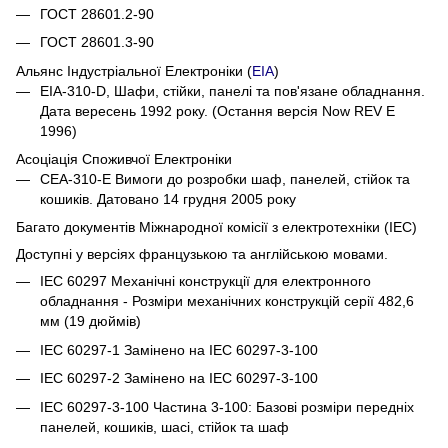
ГОСТ 28601.2-90
ГОСТ 28601.3-90
Альянс Індустріальної Електроніки (
EIA
)
EIA-310-D, Шафи, стійки, панелі та пов'язане обладнання.
Дата вересень 1992 року. (Остання версія Now REV E
1996)
Асоціація Споживчої Електроніки
CEA-310-E Вимоги до розробки шаф, панелей, стійок та
кошиків. Датовано 14 грудня 2005 року
Багато документів Міжнародної комісії з електротехніки (IEC)
Доступні у версіях французькою та англійською мовами.
IEC 60297 Механічні конструкції для електронного
обладнання - Розміри механічних конструкцій серії 482,6
мм (19 дюймів)
IEC 60297-1 Замінено на IEC 60297-3-100
IEC 60297-2 Замінено на IEC 60297-3-100
IEC 60297-3-100 Частина 3-100: Базові розміри передніх
панелей, кошиків, шасі, стійок та шаф