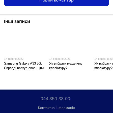
Новий коментар
Інші записи
17 травня 2022
14 вересня 2021
14 вересня 20
Samsung Galaxy A33 5G.
Як вибрати механічну
Як вибрати
Справді вартує своєї ціни!
клавіатуру?
клавіатуру?
044 350-33-00
Контактна інформація