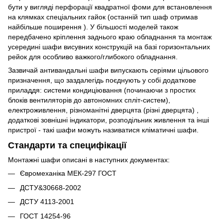
бути у вигляді перфорації квадратної фоми для встановлення
на клямках спеціальних гайок (останній тип шаф отримав
найбільше поширення ). У більшості моделей також
передбачено кріплення заднього краю обладнання та монтаж
усередині шафи висувних конструкцій на базі горизонтальних
рейок для особливо важкого/глибокого обладнання.
Зазвичай антивандальні шафи випускають серіями цільового
призначення, що заздалегідь поєднують у собі додаткове
приладдя: системи кондиціювання (починаючи з простих
блоків вентиляторів до автономних спліт-систем),
електроживлення, різноманітні дверцята (різні дверцята) ,
додаткові зовнішні індикатори, розподільник живлення та інші
пристрої - такі шафи можуть називатися кліматичні шафи.
Стандарти та специфікації
Монтажні шафи описані в наступних документах:
Євромеханіка МЕК-297 ГОСТ
ДСТУ&30668-2002
ДСТУ 4113-2001
ГОСТ 14254-96