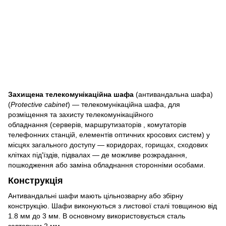
Захищена телекомунікаційна шафа
(
антивандальна шафа
)
(
Protective cabinet
) — телекомунікаційна шафа, для
розміщення та захисту телекомунікаційного
обладнання (серверів, маршрутизаторів , комутаторів
телефонних станцій, елементів оптичних кросових систем) у
місцях загального доступу — коридорах, горищах, сходових
клітках під'їздів, підвалах — де можливе розкрадання,
пошкодження або заміна обладнання сторонніми особами.
Конструкція
Антивандальні шафи мають цільнозварну або збірну
конструкцію. Шафи виконуються з листової сталі товщиною від
1.8 мм до 3 мм. В основному використовується сталь
завтовшки 2 мм.