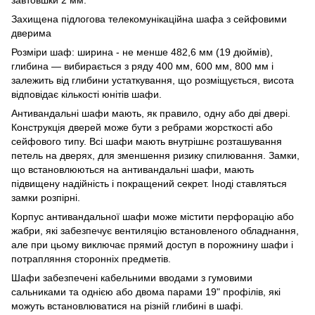
Захищена підлогова телекомунікаційна шафа з сейфовими
дверима
Розміри шаф: ширина - не менше 482,6 мм (19 дюймів),
глибина — вибирається з ряду 400 мм, 600 мм, 800 мм і
залежить від глибини устаткування, що розміщується, висота
відповідає кількості юнітів шафи.
Антивандальні шафи мають, як правило, одну або дві двері.
Конструкція дверей може бути з ребрами жорсткості або
сейфового типу. Всі шафи мають внутрішнє розташування
петель на дверях, для зменшення ризику спилювання. Замки,
що встановлюються на антивандальні шафи, мають
підвищену надійність і покращений секрет. Іноді ставляться
замки розпірні.
Корпус антивандальної шафи може містити перфорацію або
жабри, які забезпечує вентиляцію встановленого обладнання,
але при цьому виключає прямий доступ в порожнину шафи і
потрапляння сторонніх предметів.
Шафи забезпечені кабельними вводами з гумовими
сальниками та однією або двома парами 19" профілів, які
можуть встановлюватися на різній глибині в шафі.