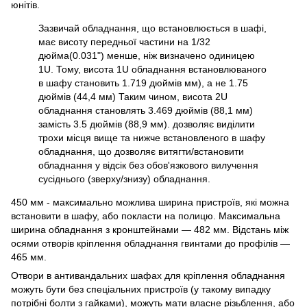
юнітів.
Зазвичай обладнання, що встановлюється в шафі,
має висоту передньої частини на 1/32
дюйма(0.031") менше, ніж визначено одиницею
1U. Тому, висота 1U обладнання встановлюваного
в шафу становить 1.719 дюймів мм), а не 1.75
дюймів (44,4 мм) Таким чином, висота 2U
обладнання становлять 3.469 дюймів (88,1 мм)
замість 3.5 дюймів (88,9 мм). дозволяє виділити
трохи місця вище та нижче встановленого в шафу
обладнання, що дозволяє витягти/встановити
обладнання у відсік без обов'язкового вилучення
сусіднього (зверху/знизу) обладнання.
450 мм - максимально можлива ширина пристроїв, які можна
встановити в шафу, або покласти на полицю. Максимальна
ширина обладнання з кронштейнами — 482 мм. Відстань між
осями отворів кріплення обладнання гвинтами до профілів —
465 мм.
Отвори в антивандальних шафах для кріплення обладнання
можуть бути без спеціальних пристроїв (у такому випадку
потрібні болти з гайками), можуть мати власне різьблення, або