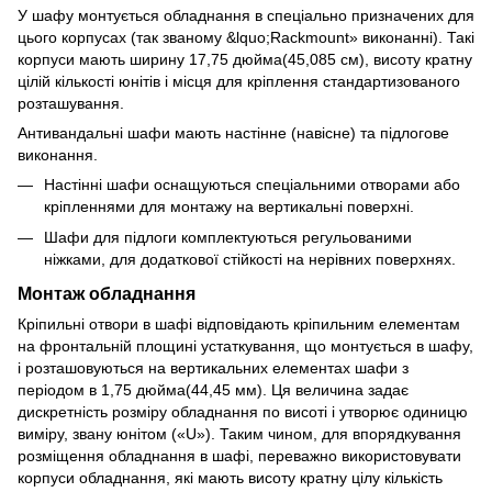
У шафу монтується обладнання в спеціально призначених для
цього корпусах (так званому &lquo;Rackmount» виконанні). Такі
корпуси мають ширину 17,75 дюйма(45,085 см), висоту кратну
цілій кількості юнітів і місця для кріплення стандартизованого
розташування.
Антивандальні шафи мають настінне (навісне) та підлогове
виконання.
Настінні шафи оснащуються спеціальними отворами або
кріпленнями для монтажу на вертикальні поверхні.
Шафи для підлоги комплектуються регульованими
ніжками, для додаткової стійкості на нерівних поверхнях.
Монтаж обладнання
Кріпильні отвори в шафі відповідають кріпильним елементам
на фронтальній площині устаткування, що монтується в шафу,
і розташовуються на вертикальних елементах шафи з
періодом в 1,75 дюйма(44,45 мм). Ця величина задає
дискретність розміру обладнання по висоті і утворює одиницю
виміру, звану юнітом («U»). Таким чином, для впорядкування
розміщення обладнання в шафі, переважно використовувати
корпуси обладнання, які мають висоту кратну цілу кількість