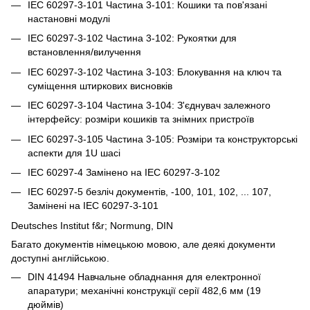
IEC 60297-3-101 Частина 3-101: Кошики та пов'язані
настановні модулі
IEC 60297-3-102 Частина 3-102: Рукоятки для
встановлення/вилучення
IEC 60297-3-102 Частина 3-103: Блокування на ключ та
суміщення штиркових висновків
IEC 60297-3-104 Частина 3-104: З'єднувач залежного
інтерфейсу: розміри кошиків та знімних пристроїв
IEC 60297-3-105 Частина 3-105: Розміри та конструкторські
аспекти для 1U шасі
IEC 60297-4 Замінено на IEC 60297-3-102
IEC 60297-5 безліч документів, -100, 101, 102, ... 107,
Замінені на IEC 60297-3-101
Deutsches Institut f&r; Normung, DIN
Багато документів німецькою мовою, але деякі документи
доступні англійською.
DIN 41494 Навчальне обладнання для електронної
апаратури; механічні конструкції серії 482,6 мм (19
дюймів)