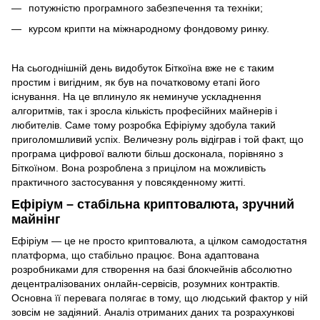
потужністю програмного забезпечення та техніки;
курсом крипти на міжнародному фондовому ринку.
На сьогоднішній день видобуток Біткоїна вже не є таким
простим і вигідним, як був на початковому етапі його
існування. На це вплинуло як неминуче ускладнення
алгоритмів, так і зросла кількість професійних майнерів і
любителів. Саме тому розробка Ефіріуму здобула такий
приголомшливий успіх. Величезну роль відіграв і той факт, що
програма цифрової валюти більш досконала, порівняно з
Біткоїном. Вона розроблена з прицілом на можливість
практичного застосування у повсякденному житті.
Ефіріум – стабільна криптовалюта, зручний
майнінг
Ефіріум — це не просто криптовалюта, а цілком самодостатня
платформа, що стабільно працює. Вона адаптована
розробниками для створення на базі блокчейнів абсолютно
децентралізованих онлайн-сервісів, розумних контрактів.
Основна її перевага полягає в тому, що людський фактор у ній
зовсім не задіяний. Аналіз отриманих даних та розрахункові