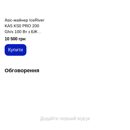
Asic-майнер IceRiver
KAS KS0 PRO 200
Gh/s 100 Вт з БЖ
(KS0 PRO 200Gh)
10 500 грн
Купити
Обговорення
Додайте перший відгук