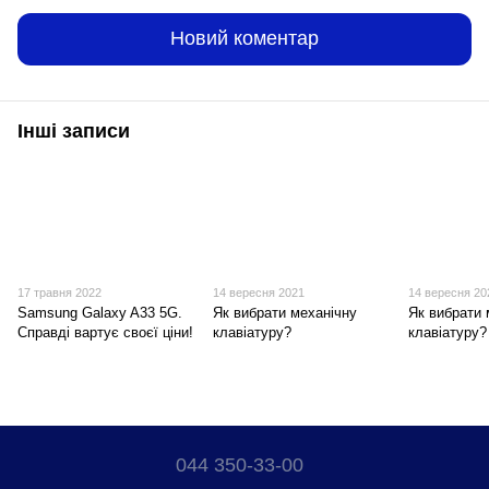
Новий коментар
Інші записи
17 травня 2022
14 вересня 2021
14 вересня 20
Samsung Galaxy A33 5G.
Як вибрати механічну
Як вибрати
Справді вартує своєї ціни!
клавіатуру?
клавіатуру?
044 350-33-00