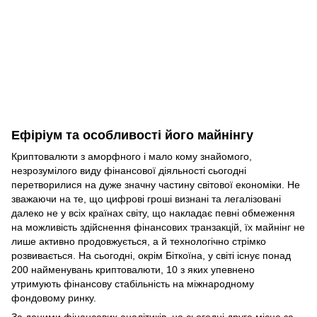
Ефіріум та особливості його майнінгу
Криптовалюти з аморфного і мало кому знайомого,
незрозумілого виду фінансової діяльності сьогодні
перетворилися на дуже значну частину світової економіки. Не
зважаючи на те, що цифрові гроші визнані та легалізовані
далеко не у всіх країнах світу, що накладає певні обмеження
на можливість здійснення фінансових транзакцій, їх майнінг не
лише активно продовжується, а й технологічно стрімко
розвивається. На сьогодні, окрім Біткоїна, у світі існує понад
200 найменувань криптовалюти, 10 з яких упевнено
утримують фінансову стабільність на міжнародному
фондовому ринку.
За даними фінансових аналітиків, на сьогодні друге місце за