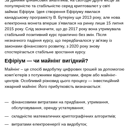
популярністю та стабільністю серед криптовалют у світі
займає Ефіріум. Ідея створення Ефіріуму явилася
канадському програмісту В. Бутеріну ще 2013 року, але нова
електронна монета вперше з'явилася на ринку лише 15 липня
2015 року. Слід зазначити, що до 2017 року вона утримувала
стабільний позитивний курс практично без змін. Після
незначного падіння курсу, що передбачалося у зв'язку із
законами фінансового розвитку, з 2020 року знову
спостерігається стабільне зростання курсу.
Ефіріум — чи майнінг вигідний?
Майнінг – це спосіб видобутку цифрових грошей за допомогою
комп'ютерів з потужними відеокартами, ферм або майнінг-
центрів. Особливий різновид цього процесу — інвестиційний
хмарний майнінг. Його прибутковість визначається:
фінансовими витратами на придбання, утримання,
обслуговування, оренду устаткування;
складністю математичних криптографічних алгоритмів;
витратами електроенергії на видобуток;