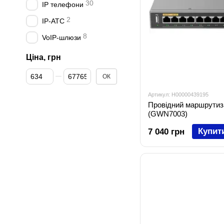
30
IP телефони
2
IP-АТС
8
VoIP-шлюзи
Ціна, грн
Від Ціна, грн
До Ціна, грн
ОК
Артикул: H00000439195
Провідний маршрутиз
(GWN7003)
Купит
7 040 грн