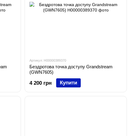
Артикул: H00000389370
eam
Бездротова точка доступу Grandstream
(GWN7605)
Купити
4 200 грн