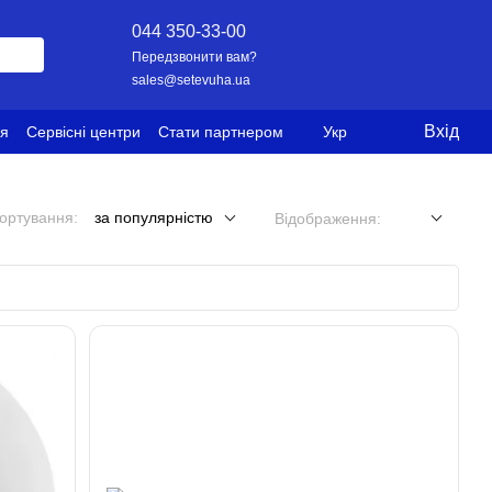
044 350-33-00
Передзвонити вам?
sales@setevuha.ua
Вхід
ія
Сервісні центри
Стати партнером
Укр
ортування:
за популярністю
Відображення: