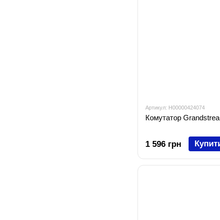
Артикул: H00000424074
Комутатор Grandstr
Купит
1 596 грн