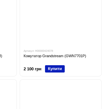
Артикул: H00000424078
M)
Комутатор Grandstream (GWN7701P)
Купити
2 100 грн