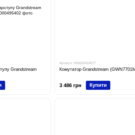
Артикул: H00000424077
ступу Grandstream
Комутатор Grandstream (GWN7701
и
Купити
3 486 грн