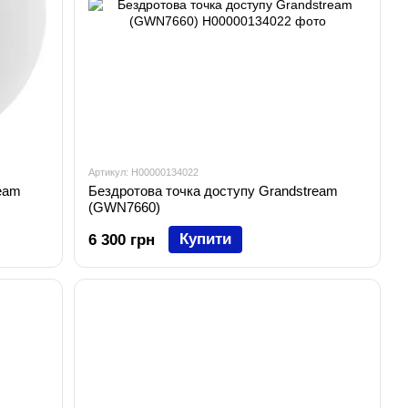
Артикул: H00000134022
eam
Бездротова точка доступу Grandstream
(GWN7660)
Купити
6 300 грн