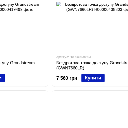
Артикул: H00000438803
ступу Grandstream
Бездротова точка доступу Grandstr
(GWN7660LR)
и
Купити
7 560 грн