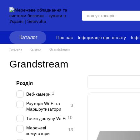
Перейти до основного контенту
Каталог
Про нас
Інформація про оплату
Інфо
Блог
Політика конфіденційності
Ум
Головна
Каталог
Grandstream
Grandstream
Розділ
1
Веб-камери
Роутери Wi-Fi та
3
Маршрутизатори
10
Точки доступу Wi Fi
Мережеві
13
комутатори