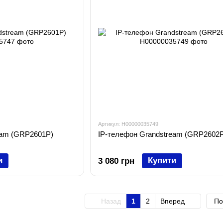
Артикул: H00000035749
eam (GRP2601P)
IP-телефон Grandstream (GRP2602P
и
Купити
3 080 грн
Назад
1
2
Вперед
По