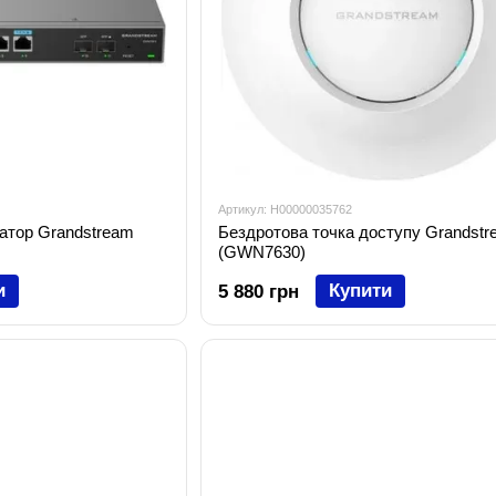
Артикул: H00000035762
атор Grandstream
Бездротова точка доступу Grandstr
(GWN7630)
и
Купити
5 880 грн