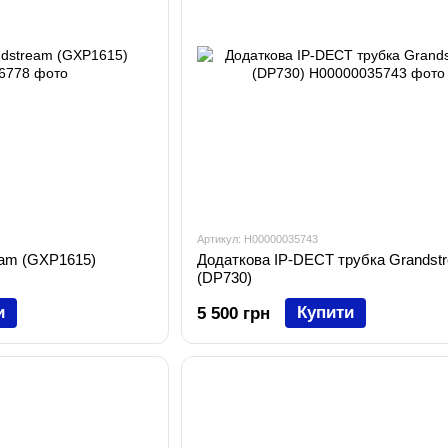
Артикул: H00000035743
eam (GXP1615)
Додаткова IP-DECT трубка Grandst
(DP730)
и
Купити
5 500 грн