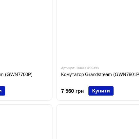
Артикул: H00000495398
eam (GWN7700P)
Комутатор Grandstream (GWN7801P
и
Купити
7 560 грн